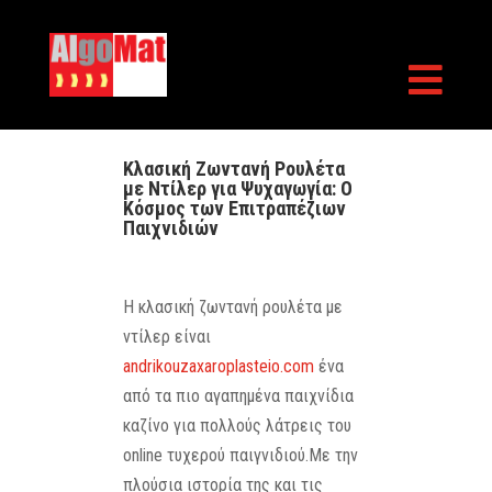

Κλασική Ζωντανή Ρουλέτα
με Ντίλερ για Ψυχαγωγία: Ο
Κόσμος των Επιτραπέζιων
Παιχνιδιών
Η κλασική ζωντανή ρουλέτα με
ντίλερ είναι
andrikouzaxaroplasteio.com
ένα
από τα πιο αγαπημένα παιχνίδια
καζίνο για πολλούς λάτρεις του
online τυχερού παιγνιδιού.Με την
πλούσια ιστορία της και τις