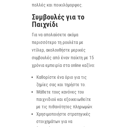
πολλές και ποικιλόμορφες.
Συμβουλές για το
Παιχνίδι
Για να απολαύσετε ακόμα
περισσότερο τη ρουλέτα με
ντίλερ, ακολουθήστε μερικές
συμβουλές από έναν παίκτη με 15
χρόνια εμπειρία στα online καζίνο:
Καθορίστε ένα όριο για τις
ζημίες σας και τηρήστε το.
Μάθετε τους κανόνες του
παιχνιδιού και εξοικειωθείτε
με τις πιθανότητες πληρωμών.
Χρησιμοποιήστε στρατηγικές
στοιχημάτων για να