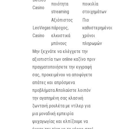
ποιότητα
ποικιλία
Casino
streaming
στοιχημάτων
Αξιόπιστος
Πιο
LeoVegas
πάροχος,
καθυστερημένοι
Casino
ελκυστικά
χρόνοι
μπόνους
πληρωμών
Μην ξεχνάτε να ελέγχετε την
αξιοπιστία των online καζίνο πριν
πραγματοποιήσετε την εγγραφή
σας, προκειμένου να αποφύγετε
απάτες και απρόσμενα
προβλήματα.Απολαύστε λοιπόν
την αγαπημένη σας κλασική
ζωντανή ρουλέτα με ντίλερ για
μια μοναδική εμπειρία
ψυχαγωγίας και ελπίζουμε να