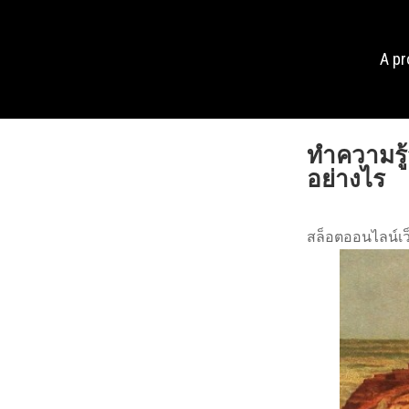
A p
ทำความรู
อย่างไร
สล็อตออนไลน์เว