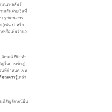
กำหนดผลลัพธ์
มเส้นจ่ายเงินที่
บบ
รูปแบบการ
 (เช่น x2 หรือ
เศษหรือเพิ่มจำนว
ัญลักษณ์ Wild ทำ
คัญในการเข้าสู่
วนที่กำหนด เช่น
่คุณควรรู้
เหล่า
ที่สัญลักษณ์อื่น