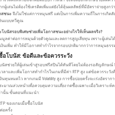
ากผู้เล่นไม่ต้องใช้เครดิตเพิ่มแต่ยังได้ลุ้นผลลัพธ์ที่มีอัตราจ่ายสู
กาสชนะ
จึงไม่ใช่แค่การหมุนฟรี แต่เป็นการเพิ่มความถี่ในการเกิดสั
เงินแบบทวีคูณ
ะโบนัสรอบพิเศษช่วยเพิ่มโอกาสชนะอย่างไรให้เห็นผลจริง?
่มมูลค่าต่อการหมุนด้วยตัวคูณและลดการสูญเสียทุน เพราะผู้เล่นไ
งเงินเพิ่ม ทำให้มีโอกาสทำกำไรจากรอบปกติมากกว่าการหมุนธรร
ซื้อโบนัส: ข้อดีและข้อควรระวัง
บนัสช่วยให้ผู้เล่นเข้าสู่รอบฟรีสปินได้ทันทีโดยไม่ต้องรอสัญลักษณ์ 
เวลาและเพิ่มโอกาสทำกำไรในเกมที่มีค่า RTP สูง แต่ข้อควรระวังค
งินทุนหมดไว หากเกมมี Volatility สูง การซื้อบ่อยครั้งจะเร่งอัตราก
มาณล่วงหน้าเพื่อควบคุมความเสี่ยง
กดซื้อเฉพาะเมื่อวิเคราะห์
านั้น ขั้นตอนที่แนะนำ:
TP ของเกมเมื่อซื้อโบนัส
ต่อครั้ง