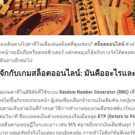
้องเดินทางไปคาสิโนเพื่อเล่นสล็อตที่คุณชอบ?
สล็อตออนไลน์
ช่วย
กหน้าจอมือถือหรือคอมพิวเตอร์ แค่กดหมุนก็ลุ้นรับรางวัลได้ตลอด
เดินทางอีกต่อไป
้จักกับเกมสล็อตออนไลน์: มันคืออะไรแ
อเกมคาสิโนดิจิทัลที่ใช้ระบบ
Random Number Generator (RNG)
เพ
โดยไม่ขึ้นกับรอบก่อนหน้า ผู้เล่นเพียงเลือกจำนวนเงินเดิมพัน กดปุ่
กันตามเส้นจ่ายเงินที่กำหนด วิธีการทำงานของเกมคือซอฟต์แวร์จะส
ต่อวินาที ซึ่งแปลผลเป็นตำแหน่งของรีลเมื่อหยุด
RTP (Return to Pl
จ่ายคืนตามทฤษฎีในระยะยาว เช่น 96% หมายถึงจากเงินเดิมพันทุก 
6 บาท แต่ผลลัพธ์จริงในแต่ละรอบยังคงสุ่ม
การเข้าใจฟังก์ชันฟีเจอร์พ