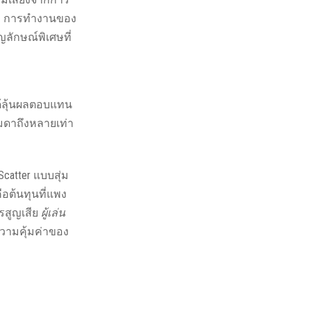
งกว่า การทำงานของ
ญลักษณ์พิเศษที่
ด้ลุ้นผลตอบแทน
มดาถึงหลายเท่า
Scatter แบบสุ่ม
ือต้นทุนที่แพง
ารสูญเสีย
ผู้เล่น
ความคุ้มค่าของ