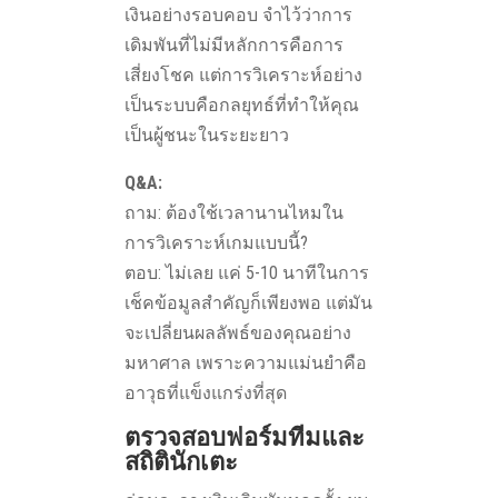
เงินอย่างรอบคอบ จำไว้ว่าการ
เดิมพันที่ไม่มีหลักการคือการ
เสี่ยงโชค แต่การวิเคราะห์อย่าง
เป็นระบบคือกลยุทธ์ที่ทำให้คุณ
เป็นผู้ชนะในระยะยาว
Q&A:
ถาม: ต้องใช้เวลานานไหมใน
การวิเคราะห์เกมแบบนี้?
ตอบ: ไม่เลย แค่ 5-10 นาทีในการ
เช็คข้อมูลสำคัญก็เพียงพอ แต่มัน
จะเปลี่ยนผลลัพธ์ของคุณอย่าง
มหาศาล เพราะความแม่นยำคือ
อาวุธที่แข็งแกร่งที่สุด
ตรวจสอบฟอร์มทีมและ
สถิตินักเตะ