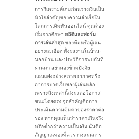
การวิเคราะห์เกมก่อนวางเงินเป็น
หัวใจสำคัญของความสำเร็จใน
โลกการเดิมพันออนไลน์ คุณต้อง
เริ่มจากศึกษา
สถิติและฟอร์ม
การเล่นล่าสุด
ของทีมหรือผู้เล่น
อย่างละเอียด ทั้งผลงานในบ้าน-
นอกบ้าน และประวัติการพบกันที่
ผ่านมา อย่ามองข้ามปัจจัย
แอบแฝงอย่างสภาพอากาศหรือ
อาการบาดเจ็บของผู้เล่นหลัก
เพราะสิ่งเหล่านี้ส่งผลต่อโอกาส
ชนะโดยตรง จุดสำคัญคือการ
ประเมินความคุ้มค่าของราคาต่อ
รอง หากคุณเห็นว่าราคาเกินจริง
หรือต่ำกว่าความเป็นจริง นั่นคือ
สัญญาณทองที่ควรวางแผนการ