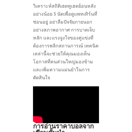
วิเคราะห์สถิติเฮดทูเฮดย้อนหลัง
อย่างน้อย 5 นัดเพื่อดูแพทเทิร์นที่
ซ่อนอยู่ อย่าลืมปัจจัยภายนอก
อย่างสภาพอากาศ การบาดเจ็บ
หลัก และแรงจูงใจของคู่แข่งที่
ต้องการพลิกสถานการณ์ เทคนิค
เหล่านี้จะช่วยให้คุณมองเห็น
โอกาสที่คนส่วนใหญ่มองข้าม
และเพิ่มความแม่นยำในการ
ตัดสินใจ
การอ่านราคาบอลจาก