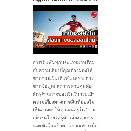
การเดิมพันทุกประเภทมาพร้อม
กับความเสี่ยงที่คุณต้องมองให้
ขาดก่อนเริ่มเดิมพัน เพราะการ
ขาดข้อมูลและการควบคุมคือ
ศัตรูตัวฉกาจของเงินในกระเป๋า
ความเสี่ยงทางการเงินที่มองไม่
เห็น
อาจทำให้คุณติดอยู่ในวังวน
เสียเงินโดยไม่รู้ตัว เสี่ยงต่อการ
หมดตัวในพริบตา โดยเฉพาะเมื่อ