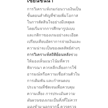
เซียนชั้นนำ
การวิเคราะห์เกมก่อนวางเงินเป็น
ขั้นตอนสำคัญที่ช่วยเพิ่มโอกาส
ในการตัดสินใจอย่างมีเหตุผล
โดยเริ่มจากการศึกษารูปแบบ
และกติกาของเกมอย่างละเอียด
เปรียบเทียบอัตราการจ่ายเงินและ
ความน่าจะเป็นของผลลัพธ์ต่างๆ
การวิเคราะห์สถิติย้อนหลัง
ช่วย
ให้มองเห็นแนวโน้มที่ควร
พิจารณา ควรหลีกเลี่ยงการใช้
อารมณ์หรือความเชื่อส่วนตัวใน
การเดิมพัน และกำหนดงบ
ประมาณที่ชัดเจนเพื่อควบคุม
ความเสี่ยง
การประเมินความ
ผันผวนของเกมเป็นสิ่งที่ไม่ควร
มองข้าม
นอกจากนี้ ควรตรวจ