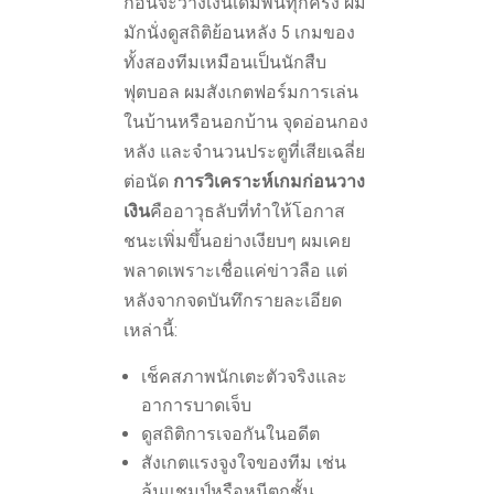
ก่อนจะวางเงินเดิมพันทุกครั้ง ผม
มักนั่งดูสถิติย้อนหลัง 5 เกมของ
ทั้งสองทีมเหมือนเป็นนักสืบ
ฟุตบอล ผมสังเกตฟอร์มการเล่น
ในบ้านหรือนอกบ้าน จุดอ่อนกอง
หลัง และจำนวนประตูที่เสียเฉลี่ย
ต่อนัด
การวิเคราะห์เกมก่อนวาง
เงิน
คืออาวุธลับที่ทำให้โอกาส
ชนะเพิ่มขึ้นอย่างเงียบๆ ผมเคย
พลาดเพราะเชื่อแค่ข่าวลือ แต่
หลังจากจดบันทึกรายละเอียด
เหล่านี้:
เช็คสภาพนักเตะตัวจริงและ
อาการบาดเจ็บ
ดูสถิติการเจอกันในอดีต
สังเกตแรงจูงใจของทีม เช่น
ลุ้นแชมป์หรือหนีตกชั้น