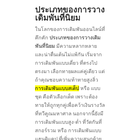
ประเภทของการวาง
เดิมพันที่นิยม
ในโลกของการเดิมพันออนไลน์ที่
คึกคัก
ประเภทของการวางเดิม
พันที่นิยม
มีความหลากหลาย
และน่าตื่นเต้นไม่แพ้กัน เริ่มจาก
การเดิมพันแบบเดี่ยว ที่ตรงไป
ตรงมา เลือกทายผลแค่คู่เดียว แต่
ถ้าคุณชอบความท้าทายสูงลิ่ว
การเดิมพันแบบสเต็ป
หรือ แบบ
ชุด คือตัวเลือกเด็ด เพราะต้อง
ทายให้ถูกทุกคู่เพื่อคว้าเงินรางวัล
ที่ทวีคูณมหาศาล นอกจากนี้ยังมี
การเดิมพันแบบสูง-ต่ำ ที่วัดกันที่
สกอร์รวม หรือ การเดิมพันแบบ
แฮนดิแคป ที่เพิ่มความสนุกด้วย