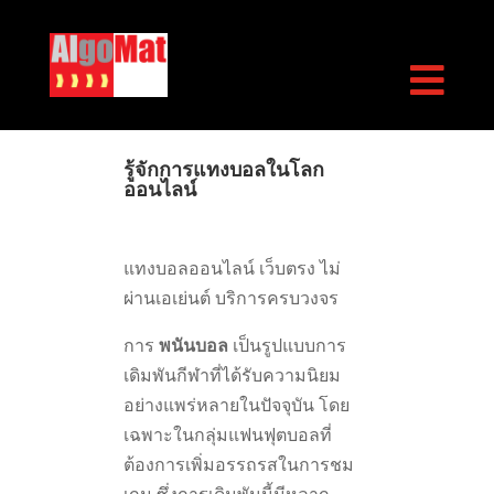

รู้จักการแทงบอลในโลก
ออนไลน์
แทงบอลออนไลน์ เว็บตรง ไม่
ผ่านเอเย่นต์ บริการครบวงจร
การ
พนันบอล
เป็นรูปแบบการ
เดิมพันกีฬาที่ได้รับความนิยม
อย่างแพร่หลายในปัจจุบัน โดย
เฉพาะในกลุ่มแฟนฟุตบอลที่
ต้องการเพิ่มอรรถรสในการชม