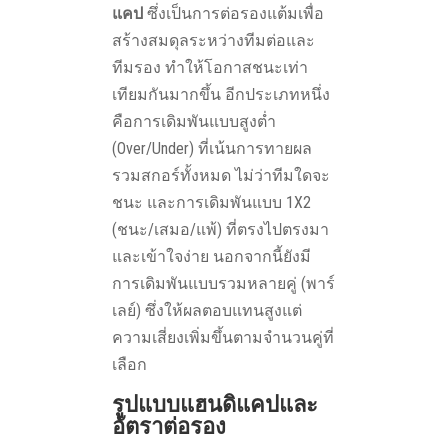
แคป
ซึ่งเป็นการต่อรองแต้มเพื่อ
สร้างสมดุลระหว่างทีมต่อและ
ทีมรอง ทำให้โอกาสชนะเท่า
เทียมกันมากขึ้น อีกประเภทหนึ่ง
คือการเดิมพันแบบสูงต่ำ
(Over/Under) ที่เน้นการทายผล
รวมสกอร์ทั้งหมด ไม่ว่าทีมใดจะ
ชนะ และการเดิมพันแบบ 1X2
(ชนะ/เสมอ/แพ้) ที่ตรงไปตรงมา
และเข้าใจง่าย นอกจากนี้ยังมี
การเดิมพันแบบรวมหลายคู่ (พาร์
เลย์) ซึ่งให้ผลตอบแทนสูงแต่
ความเสี่ยงเพิ่มขึ้นตามจำนวนคู่ที่
เลือก
รูปแบบแฮนดิแคปและ
อัตราต่อรอง