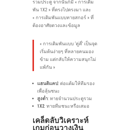
รวมประตู จากนั้นก็มี « การเดิม
พัน 1X2 » ที่ตรงไปตรงมา และ
« การเดิมพันแบบทายสกอร์ » ที่
ต้องอาศัยดวงและข้อมูล
« การเดิมพันแบบ ‘คู่คี่’ เป็นจุด
เริ่มต้นง่ายๆ ที่หลายคนมอง
ข้าม แต่กลับให้ความสนุกไม่
แพ้กัน »
แฮนดิแคป
: ต่อแต้มให้ทีมรอง
เพื่อลุ้นชนะ
สูงต่ำ
: ทายจำนวนประตูรวม
1X2
: ทายทีมชนะหรือเสมอ
เคล็ดลับวิเคราะห์
เกมก่อนวางเงิน