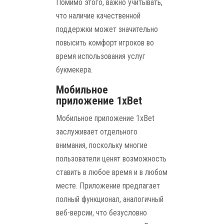
Помимо этого, важно учитывать,
что наличие качественной
поддержки может значительно
повысить комфорт игроков во
время использования услуг
букмекера.
Мобильное
приложение 1xBet
Мобильное приложение 1xBet
заслуживает отдельного
внимания, поскольку многие
пользователи ценят возможность
ставить в любое время и в любом
месте. Приложение предлагает
полный функционал, аналогичный
веб-версии, что безусловно