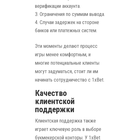
верификации аккаунта.
Ограничения по суммам вывода.
Случаи задержек на стороне
банков или платежных систем.
Эти моменты делают процесс
игры менее комфортным, и
многие потенциальные клиенты
могут задуматься, стоит ли им
начинать сотрудничество с 1xBet.
Качество
клиентской
поддержки
Клиентская поддержка также
играет ключевую роль в выборе
букмекерской конторы. У 1xBet