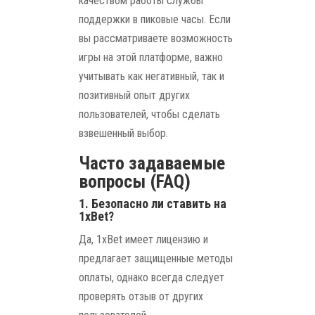
качеством работы службы
поддержки в пиковые часы. Если
вы рассматриваете возможность
игры на этой платформе, важно
учитывать как негативный, так и
позитивный опыт других
пользователей, чтобы сделать
взвешенный выбор.
Часто задаваемые
вопросы (FAQ)
1. Безопасно ли ставить на
1xBet?
Да, 1xBet имеет лицензию и
предлагает защищенные методы
оплаты, однако всегда следует
проверять отзыв от других