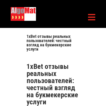

1xBet отзывы реальных
пользователей: честный
взгляд на букмекерские
услуги
1xBet отзывы
реальных
пользователей:
честный взгляд
на букмекерские
услуги