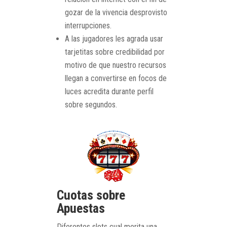
gozar de la vivencia desprovisto
interrupciones.
A las jugadores les agrada usar
tarjetitas sobre credibilidad por
motivo de que nuestro recursos
llegan a convertirse en focos de
luces acredita durante perfil
sobre segundos.
Cuotas sobre
Apuestas
Diferentes slots cual merita una