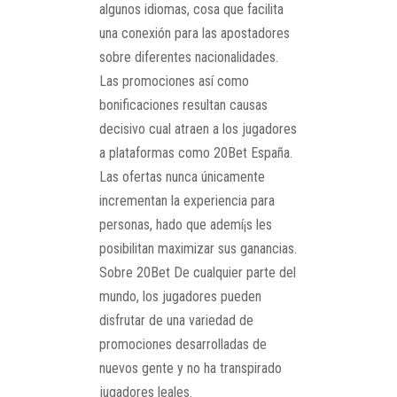
algunos idiomas, cosa que facilita
una conexión para las apostadores
sobre diferentes nacionalidades.
Las promociones así­ como
bonificaciones resultan causas
decisivo cual atraen a los jugadores
a plataformas como 20Bet España.
Las ofertas nunca únicamente
incrementan la experiencia para
personas, hado que ademí¡s les
posibilitan maximizar sus ganancias.
Sobre 20Bet De cualquier parte del
mundo, los jugadores pueden
disfrutar de una variedad de
promociones desarrolladas de
nuevos gente y no ha transpirado
jugadores leales.