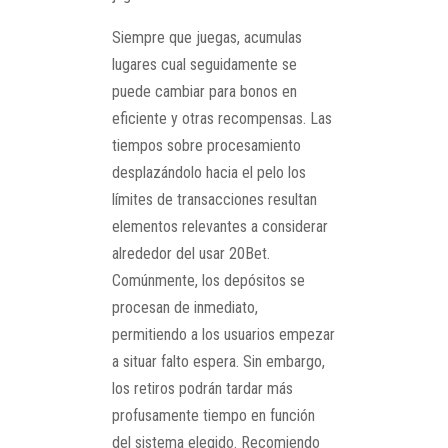
Siempre que juegas, acumulas
lugares cual seguidamente se
puede cambiar para bonos en
eficiente y otras recompensas. Las
tiempos sobre procesamiento
desplazándolo hacia el pelo los
límites de transacciones resultan
elementos relevantes a considerar
alrededor del usar 20Bet.
Comúnmente, los depósitos se
procesan de inmediato,
permitiendo a los usuarios empezar
a situar falto espera. Sin embargo,
los retiros podrán tardar más
profusamente tiempo en función
del sistema elegido. Recomiendo