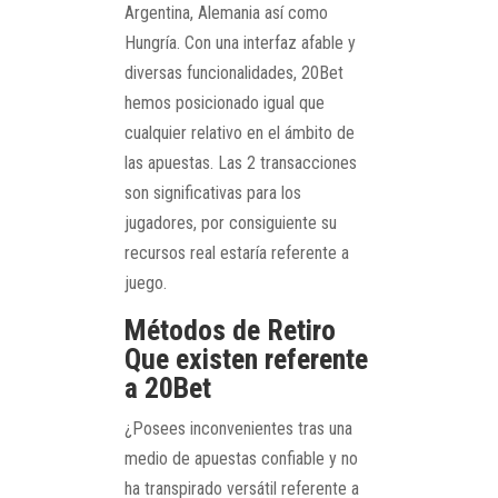
Argentina, Alemania así­ como
Hungría. Con una interfaz afable y
diversas funcionalidades, 20Bet
hemos posicionado igual que
cualquier relativo en el ámbito de
las apuestas.
Las 2 transacciones
son significativas para los
jugadores, por consiguiente su
recursos real estaría referente a
juego.
Métodos de Retiro
Que existen referente
a 20Bet
¿Posees inconvenientes tras una
medio de apuestas confiable y no
ha transpirado versátil referente a