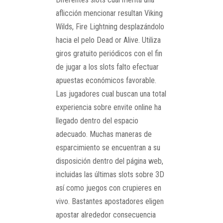
aflicción mencionar resultan Viking
Wilds, Fire Lightning desplazándolo
hacia el pelo Dead or Alive. Utiliza
giros gratuito periódicos con el fin
de jugar a los slots falto efectuar
apuestas económicos favorable.
Las jugadores cual buscan una total
experiencia sobre envite online ha
llegado dentro del espacio
adecuado. Muchas maneras de
esparcimiento se encuentran a su
disposición dentro del página web,
incluidas las últimas slots sobre 3D
así­ como juegos con crupieres en
vivo. Bastantes apostadores eligen
apostar alrededor consecuencia