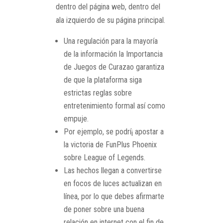
dentro del página web, dentro del
ala izquierdo de su página principal.
Una regulación para la mayoría
de la información la Importancia
de Juegos de Curazao garantiza
de que la plataforma siga
estrictas reglas sobre
entretenimiento formal así­ como
empuje.
Por ejemplo, se podrí¡ apostar a
la victoria de FunPlus Phoenix
sobre League of Legends.
Las hechos llegan a convertirse
en focos de luces actualizan en
línea, por lo que debes afirmarte
de poner sobre una buena
relación en internet con el fin de