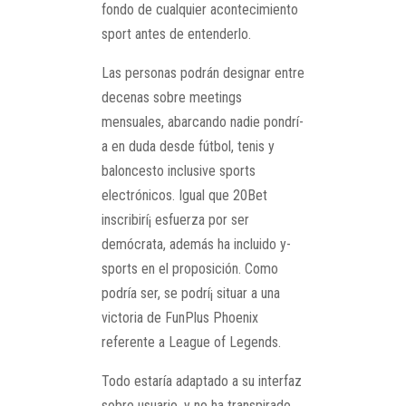
fondo de cualquier acontecimiento
sport antes de entenderlo.
Las personas podrán designar entre
decenas sobre meetings
mensuales, abarcando nadie pondrí­
a en duda desde fútbol, tenis y
baloncesto inclusive sports
electrónicos. Igual que 20Bet
inscribirí¡ esfuerza por ser
demócrata, además ha incluido y-
sports en el proposición. Como
podrí­a ser, se podrí¡ situar a una
victoria de FunPlus Phoenix
referente a League of Legends.
Todo estaría adaptado a su interfaz
sobre usuario, y no ha transpirado