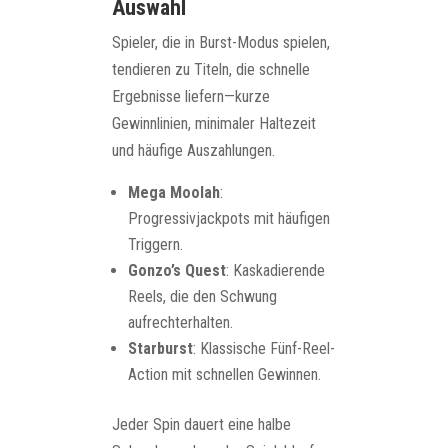
Auswahl
Spieler, die in Burst-Modus spielen,
tendieren zu Titeln, die schnelle
Ergebnisse liefern—kurze
Gewinnlinien, minimaler Haltezeit
und häufige Auszahlungen.
Mega Moolah
:
Progressivjackpots mit häufigen
Triggern.
Gonzo’s Quest
: Kaskadierende
Reels, die den Schwung
aufrechterhalten.
Starburst
: Klassische Fünf-Reel-
Action mit schnellen Gewinnen.
Jeder Spin dauert eine halbe