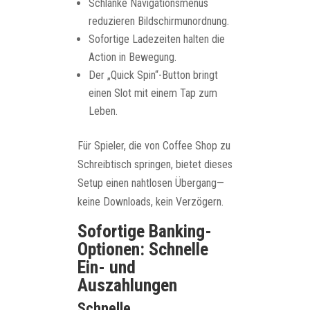
Schlanke Navigationsmenüs
reduzieren Bildschirmunordnung.
Sofortige Ladezeiten halten die
Action in Bewegung.
Der „Quick Spin“-Button bringt
einen Slot mit einem Tap zum
Leben.
Für Spieler, die von Coffee Shop zu
Schreibtisch springen, bietet dieses
Setup einen nahtlosen Übergang—
keine Downloads, kein Verzögern.
Sofortige Banking-
Optionen: Schnelle
Ein- und
Auszahlungen
Schnelle