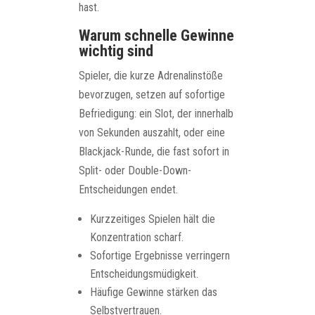
hast.
Warum schnelle Gewinne
wichtig sind
Spieler, die kurze Adrenalinstöße
bevorzugen, setzen auf sofortige
Befriedigung: ein Slot, der innerhalb
von Sekunden auszahlt, oder eine
Blackjack-Runde, die fast sofort in
Split- oder Double-Down-
Entscheidungen endet.
Kurzzeitiges Spielen hält die
Konzentration scharf.
Sofortige Ergebnisse verringern
Entscheidungsmüdigkeit.
Häufige Gewinne stärken das
Selbstvertrauen.