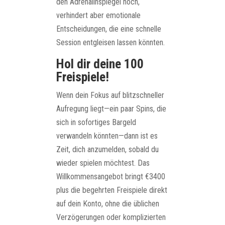
den Adrenalinspiegel hoch,
verhindert aber emotionale
Entscheidungen, die eine schnelle
Session entgleisen lassen könnten.
Hol dir deine 100
Freispiele!
Wenn dein Fokus auf blitzschneller
Aufregung liegt—ein paar Spins, die
sich in sofortiges Bargeld
verwandeln könnten—dann ist es
Zeit, dich anzumelden, sobald du
wieder spielen möchtest. Das
Willkommensangebot bringt €3400
plus die begehrten Freispiele direkt
auf dein Konto, ohne die üblichen
Verzögerungen oder komplizierten