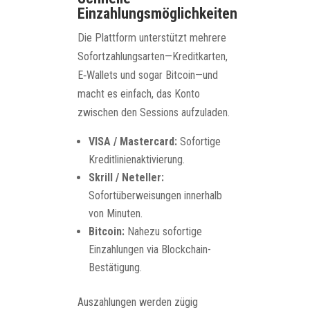
Einzahlungsmöglichkeiten
Die Plattform unterstützt mehrere
Sofortzahlungsarten—Kreditkarten,
E‑Wallets und sogar Bitcoin—und
macht es einfach, das Konto
zwischen den Sessions aufzuladen.
VISA / Mastercard:
Sofortige
Kreditlinienaktivierung.
Skrill / Neteller:
Sofortüberweisungen innerhalb
von Minuten.
Bitcoin:
Nahezu sofortige
Einzahlungen via Blockchain-
Bestätigung.
Auszahlungen werden zügig