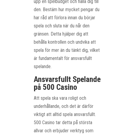
upp en spelbudget och hålla dig till
den. Bestäm hur mycket pengar du
har råd att förlora innan du börjar
spela och sluta när du når den
gränsen. Detta hjälper dig att
behålla kontrollen och undvika att
spela för mer än du tänkt dig, vilket
är fundamentalt för ansvarsfullt
spelande.
Ansvarsfullt Spelande
på 500 Casino
Att spela ska vara roligt och
underhållande, och det är därför
viktigt att alltid spela ansvarsfullt.
500 Casino tar detta på största
allvar och erbjuder verktyg som