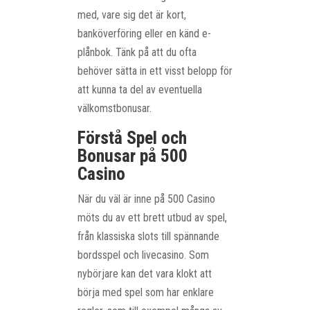
med, vare sig det är kort,
banköverföring eller en känd e-
plånbok. Tänk på att du ofta
behöver sätta in ett visst belopp för
att kunna ta del av eventuella
välkomstbonusar.
Förstå Spel och
Bonusar på 500
Casino
När du väl är inne på 500 Casino
möts du av ett brett utbud av spel,
från klassiska slots till spännande
bordsspel och livecasino. Som
nybörjare kan det vara klokt att
börja med spel som har enklare