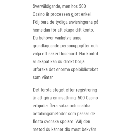
överväldigande, men hos 500
Casino är processen gjort enkel.
Följ bara de tydliga anvisningarna på
hemsidan för att skapa ditt konto.
Du behöver vanligtvis ange
grundläggande personuppgifter och
välja ett säkert lösenord. När kontot
är skapat kan du direkt börja
utforska det enorma spelbiblioteket
som väntar.
Det första steget efter registrering
är att göra en insättning. 500 Casino
erbjuder flera säkra och snabba
betalningsmetoder som passar de
flesta svenska spelare. Välj den
metod du känner dig mest bekväm