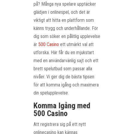
på? Många nya spelare upptäcker
glädjen i onlinespel, och det är
viktigt att hitta en plattform som
känns trygg och underhållande. För
dig som söker en pålitlig upplevelse
är
500 Casino
ett utmärkt val att
utforska. Här får du en mjukstart
med en användarvänlig sajt och ett
brett spelutbud som passar alla
nivåer. Vi ger dig de bästa tipsen
för att komma igång och maximera
din spelupplevelse.
Komma Igång med
500 Casino
Att registrera sig på ett nytt
onlinecasino kan kännas