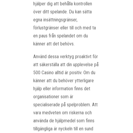
hjälper dig att behålla kontrollen
över ditt spelande. Du kan sätta
egna insättningsgränser,
förlustgränser eller till och med ta
en paus från spelandet om du
känner att det behövs.
Använd dessa verktyg proaktivt för
att säkerställa att din upplevelse på
500 Casino alltid är positiv. Om du
känner att du behöver ytterligare
hjälp eller information finns det
organisationer som är
specialiserade på spelproblem. Att
vara medveten om riskerna och
använda de hjälpmedel som finns
tillgängliga är nyckeln till en sund