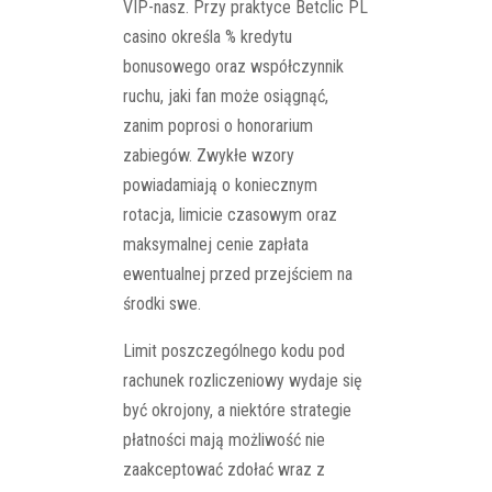
VIP-nasz. Przy praktyce Betclic PL
casino określa % kredytu
bonusowego oraz współczynnik
ruchu, jaki fan może osiągnąć,
zanim poprosi o honorarium
zabiegów. Zwykłe wzory
powiadamiają o koniecznym
rotacja, limicie czasowym oraz
maksymalnej cenie zapłata
ewentualnej przed przejściem na
środki swe.
Limit poszczególnego kodu pod
rachunek rozliczeniowy wydaje się
być okrojony, a niektóre strategie
płatności mają możliwość nie
zaakceptować zdołać wraz z