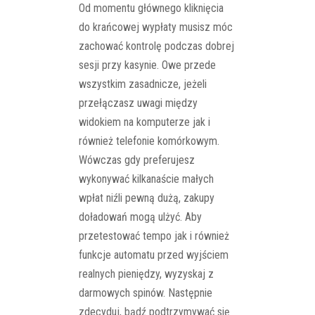
Od momentu głównego kliknięcia
do krańcowej wypłaty musisz móc
zachować kontrolę podczas dobrej
sesji przy kasynie. Owe przede
wszystkim zasadnicze, jeżeli
przełączasz uwagi między
widokiem na komputerze jak i
również telefonie komórkowym.
Wówczas gdy preferujesz
wykonywać kilkanaście małych
wpłat niźli pewną dużą, zakupy
doładowań mogą ulżyć. Aby
przetestować tempo jak i również
funkcje automatu przed wyjściem
realnych pieniędzy, wyzyskaj z
darmowych spinów. Następnie
zdecyduj, bądź podtrzymywać się