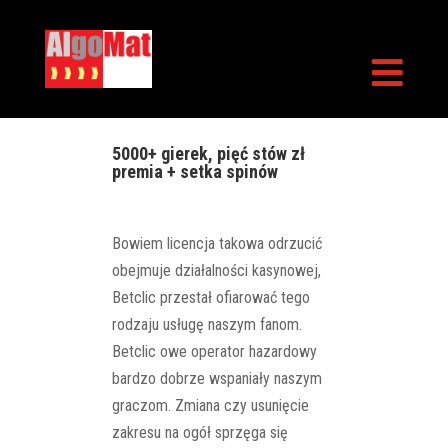

5000+ gierek, pięć stów zł
premia + setka spinów
Bowiem licencja takowa odrzucić
obejmuje działalności kasynowej,
Betclic przestał ofiarować tego
rodzaju usługę naszym fanom.
Betclic owe operator hazardowy
bardzo dobrze wspaniały naszym
graczom. Zmiana czy usunięcie
zakresu na ogół sprzęga się