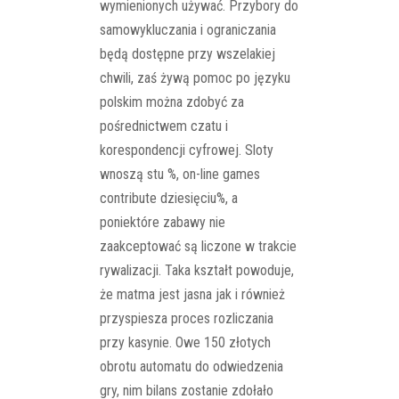
wymienionych używać. Przybory do
samowykluczania i ograniczania
będą dostępne przy wszelakiej
chwili, zaś żywą pomoc po języku
polskim można zdobyć za
pośrednictwem czatu i
korespondencji cyfrowej. Sloty
wnoszą stu %, on-line games
contribute dziesięciu%, a
poniektóre zabawy nie
zaakceptować są liczone w trakcie
rywalizacji. Taka kształt powoduje,
że matma jest jasna jak i również
przyspiesza proces rozliczania
przy kasynie. Owe 150 złotych
obrotu automatu do odwiedzenia
gry, nim bilans zostanie zdołało