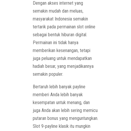
Dengan akses internet yang
semakin mudah dan meluas,
masyarakat Indonesia semakin
tertarik pada permainan slot online
sebagai bentuk hiburan digital.
Permainan ini tidak hanya
memberikan kesenangan, tetapi
juga peluang untuk mendapatkan
hadiah besar, yang menjadikannya
semakin populer.
Bertaruh lebih banyak payline
memberi Anda lebih banyak
kesempatan untuk menang, dan
juga Anda akan lebih sering memicu
putaran bonus yang menguntungkan.
Slot 9-payline klasik itu mungkin