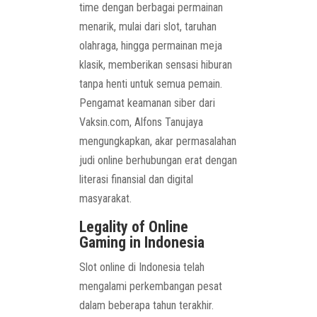
time dengan berbagai permainan
menarik, mulai dari slot, taruhan
olahraga, hingga permainan meja
klasik, memberikan sensasi hiburan
tanpa henti untuk semua pemain.
Pengamat keamanan siber dari
Vaksin.com, Alfons Tanujaya
mengungkapkan, akar permasalahan
judi online berhubungan erat dengan
literasi finansial dan digital
masyarakat.
Legality of Online
Gaming in Indonesia
Slot online di Indonesia telah
mengalami perkembangan pesat
dalam beberapa tahun terakhir.