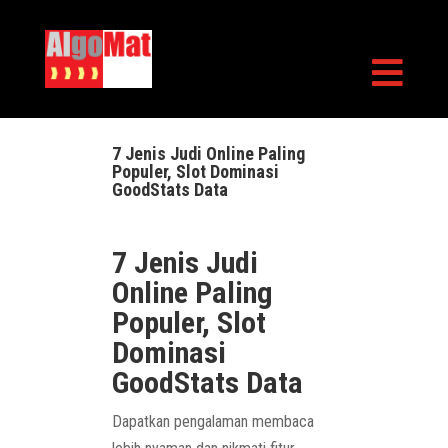

7 Jenis Judi Online Paling
Populer, Slot Dominasi
GoodStats Data
7 Jenis Judi
Online Paling
Populer, Slot
Dominasi
GoodStats Data
Dapatkan pengalaman membaca