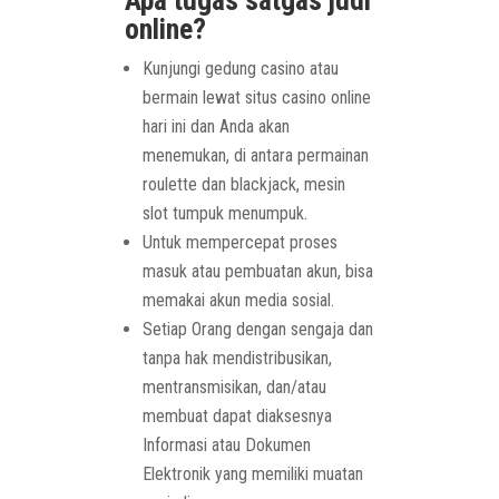
Apa tugas satgas judi
online?
Kunjungi gedung casino atau
bermain lewat situs casino online
hari ini dan Anda akan
menemukan, di antara permainan
roulette dan blackjack, mesin
slot tumpuk menumpuk.
Untuk mempercepat proses
masuk atau pembuatan akun, bisa
memakai akun media sosial.
Setiap Orang dengan sengaja dan
tanpa hak mendistribusikan,
mentransmisikan, dan/atau
membuat dapat diaksesnya
Informasi atau Dokumen
Elektronik yang memiliki muatan