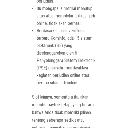
perjudian.
Itu mengapa ia menilai menutup
situs atau memblokir aplikasi judi
online, tidak akan berhasil.
Berdasarkan hasil verifikasi
terbaru Kominfo, ada 15 sistem
elektronik (SE) yang
diselenggarakan oleh 6
Penyelenggara Sistem Elektronik
(PSE) disinyalir memfasilitasi
kegiatan perjudian online atau
berupa situs judi online.
Slot lainnya, sementara itu, akan
memiliki payline tetap, yang berarti
bahwa Anda tidak memiliki pilihan
tentang seberapa sedikit atau
seberapa banyak garis pembayaran