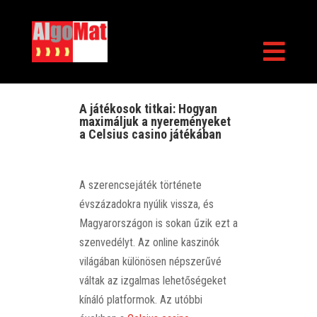

A játékosok titkai: Hogyan
maximáljuk a nyereményeket
a Celsius casino játékában
A szerencsejáték története
évszázadokra nyúlik vissza, és
Magyarországon is sokan űzik ezt a
szenvedélyt. Az online kaszinók
világában különösen népszerűvé
váltak az izgalmas lehetőségeket
kínáló platformok. Az utóbbi