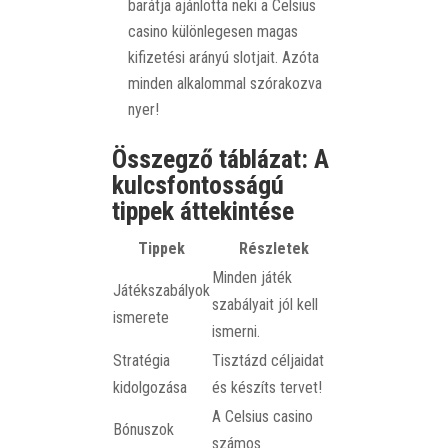
barátja ajánlotta neki a Celsius
casino különlegesen magas
kifizetési arányú slotjait. Azóta
minden alkalommal szórakozva
nyer!
Összegző táblázat: A
kulcsfontosságú
tippek áttekintése
Tippek
Részletek
Minden játék
Játékszabályok
szabályait jól kell
ismerete
ismerni.
Stratégia
Tisztázd céljaidat
kidolgozása
és készíts tervet!
A Celsius casino
Bónuszok
számos