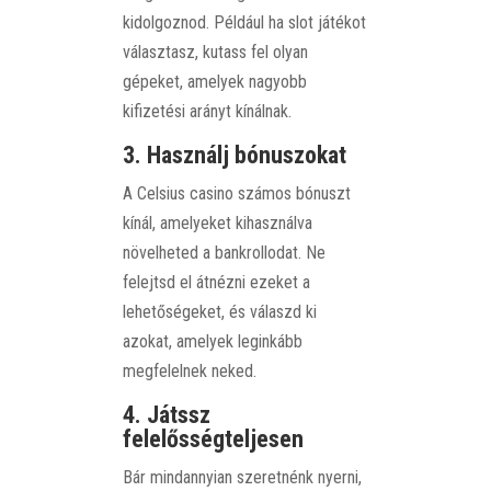
kidolgoznod. Például ha slot játékot
választasz, kutass fel olyan
gépeket, amelyek nagyobb
kifizetési arányt kínálnak.
3. Használj bónuszokat
A Celsius casino számos bónuszt
kínál, amelyeket kihasználva
növelheted a bankrollodat. Ne
felejtsd el átnézni ezeket a
lehetőségeket, és válaszd ki
azokat, amelyek leginkább
megfelelnek neked.
4. Játssz
felelősségteljesen
Bár mindannyian szeretnénk nyerni,