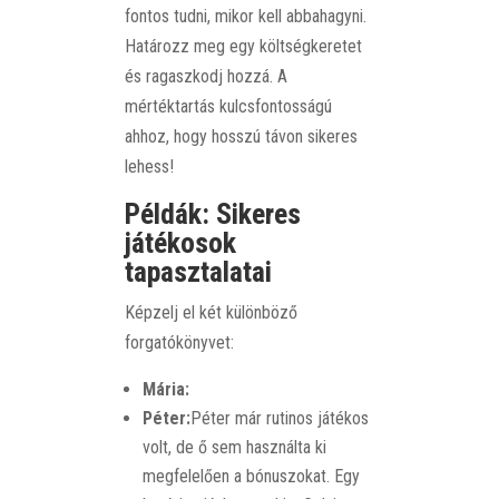
fontos tudni, mikor kell abbahagyni.
Határozz meg egy költségkeretet
és ragaszkodj hozzá. A
mértéktartás kulcsfontosságú
ahhoz, hogy hosszú távon sikeres
lehess!
Példák: Sikeres
játékosok
tapasztalatai
Képzelj el két különböző
forgatókönyvet:
Mária:
Péter:
Péter már rutinos játékos
volt, de ő sem használta ki
megfelelően a bónuszokat. Egy