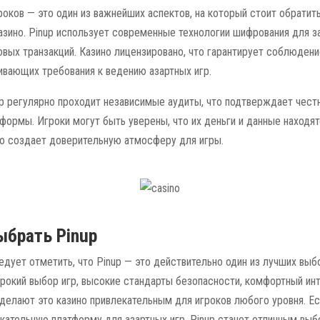
роков — это один из важнейших аспектов, на который стоит обратит
азино. Pinup использует современные технологии шифрования для 
овых транзакций. Казино лицензировано, что гарантирует соблюдени
ливающих требования к ведению азартных игр.
up регулярно проходит независимые аудиты, что подтверждает чест
формы. Игроки могут быть уверены, что их деньги и данные находят
то создает доверительную атмосферу для игры.
брать Pinup
едует отметить, что Pinup — это действительно один из лучших выб
ирокий выбор игр, высокие стандарты безопасности, комфортный ин
елают это казино привлекательным для игроков любого уровня. Е
кательную платформу для азартных игр, Pinup станет отличным выб