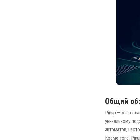
Общий об
Pinup — это онл
уникальному под
автоматов, насто
Кроме того, Pin