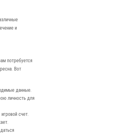
различные
ечение и
вам потребуется
ересна. Вот
ходимые данные.
вою личность для
 игровой счет.
ает.
ждаться