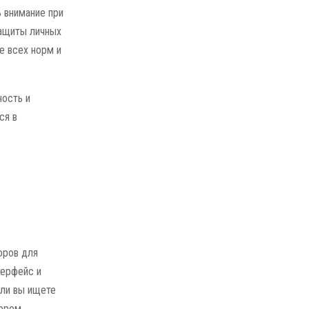
ь внимание при
защиты личных
е всех норм и
ность и
ся в
оров для
терфейс и
сли вы ищете
ором.