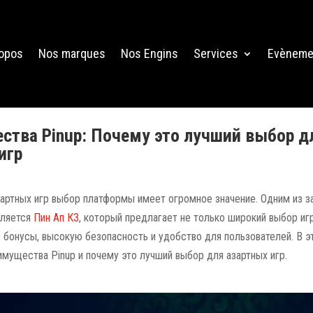
ropos
Nos marques
Nos Engins
Services
Evèneme
тва Pinup: Почему это лучший выбор д
игр
зартных игр выбор платформы имеет огромное значение. Одним из з
вляется
Пин Ап КЗ
, который предлагает не только широкий выбор игр
 бонусы, высокую безопасность и удобство для пользователей. В э
мущества Pinup и почему это лучший выбор для азартных игр.