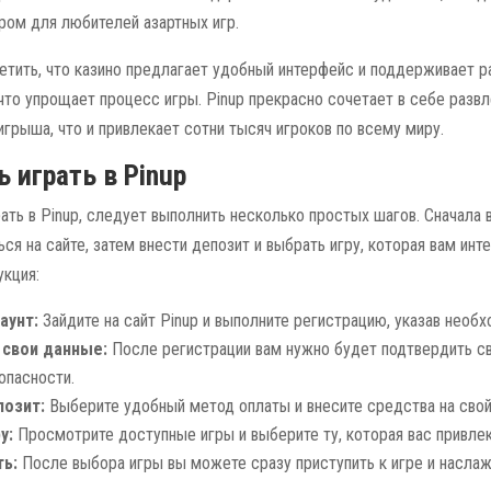
ом для любителей азартных игр.
етить, что казино предлагает удобный интерфейс и поддерживает 
что упрощает процесс игры. Pinup прекрасно сочетает в себе развл
грыша, что и привлекает сотни тысяч игроков по всему миру.
ь играть в Pinup
ать в Pinup, следует выполнить несколько простых шагов. Сначала 
ся на сайте, затем внести депозит и выбрать игру, которая вам инт
укция:
аунт:
Зайдите на сайт Pinup и выполните регистрацию, указав необ
 свои данные:
После регистрации вам нужно будет подтвердить с
опасности.
позит:
Выберите удобный метод оплаты и внесите средства на свой
у:
Просмотрите доступные игры и выберите ту, которая вас привлек
ть:
После выбора игры вы можете сразу приступить к игре и насла