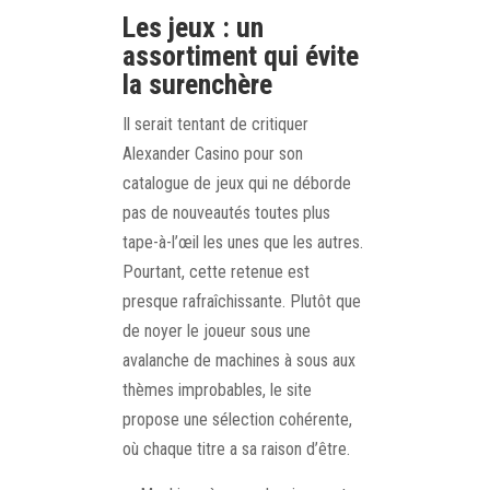
Les jeux : un
assortiment qui évite
la surenchère
Il serait tentant de critiquer
Alexander Casino pour son
catalogue de jeux qui ne déborde
pas de nouveautés toutes plus
tape-à-l’œil les unes que les autres.
Pourtant, cette retenue est
presque rafraîchissante. Plutôt que
de noyer le joueur sous une
avalanche de machines à sous aux
thèmes improbables, le site
propose une sélection cohérente,
où chaque titre a sa raison d’être.