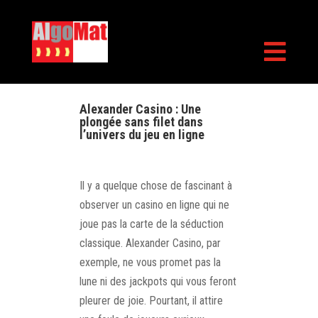

Alexander Casino : Une
plongée sans filet dans
l’univers du jeu en ligne
Il y a quelque chose de fascinant à
observer un casino en ligne qui ne
joue pas la carte de la séduction
classique. Alexander Casino, par
exemple, ne vous promet pas la
lune ni des jackpots qui vous feront
pleurer de joie. Pourtant, il attire