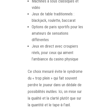
Machines à sous classiques et
vidéo
Jeux de table traditionnels :
blackjack, roulette, baccarat
Options de paris sportifs pour les
amateurs de sensations
différentes
Jeux en direct avec croupiers
réels, pour ceux qui aiment
l’ambiance du casino physique
Ce choix mesuré évite le syndrome
du « trop plein » qui fait souvent
perdre le joueur dans un dédale de
possibilités inutiles. Ici, on mise sur
la qualité et la clarté plutôt que sur
la quantité et le tape-à-l’œil.