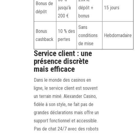
Bonus de
jusqu’à
dépôt +
15 jours
dépôt
200 €
bonus
Sans
Bonus
10 % des
conditions
Hebdomadaire
cashback
pertes
de mise
Service client : une
présence discrète
mais efficace
Dans le monde des casinos en
ligne, le service client est souvent
un terrain miné. Alexander Casino,
fidèle à son style, ne fait pas de
grandes déclarations mais offre un
support fonctionnel et accessible.
Pas de chat 24/7 avec des robots