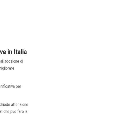
e in Italia
all’adozione di
igliorare
nificativa per
ichiede attenzione
atiche può fare la