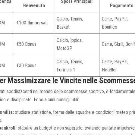
icenza
Sport Principali
Benvenuto
Pagamento
Calcio, Tennis,
Carte, PayPal,
DM
€100 Rimborsati
Basket
Bonifico
Calcio, Ippica,
DM
€50 Bonus
Carte, Skrill, Boni
MotoGP
Calcio, Tennis,
Carte, PayPal,
DM
€30 Bonus
Formula 1
Neteller
per Massimizzare le Vincite nelle Scommess
ltati soddisfacenti nel mondo delle scommesse sportive, è fondamentale
o e disciplinato. Ecco alcuni consigli utili:
ondita:
studiare statistiche, forma delle squadre e condizioni meteo pr
a.
bankroll:
stabilire un budget e non superarlo, evitando puntate impulsive