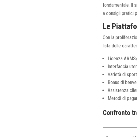
fondamentale. Il s
a consigli pratici
Le Piattafo
Con la proliferazi
lista delle caratt
Licenza AAMS/A
Interfaccia uten
Varietà di sport
Bonus di benve
Assistenza clien
Metodi di pagam
Confronto tra