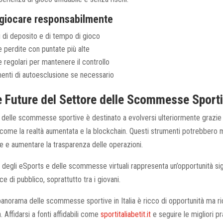
 giocare responsabilmente
i di deposito e di tempo di gioco
e perdite con puntate più alte
regolari per mantenere il controllo
menti di autoesclusione se necessario
e Future del Settore delle Scommesse Sportiv
o delle scommesse sportive è destinato a evolversi ulteriormente grazie 
come la realtà aumentata e la blockchain. Questi strumenti potrebbero m
te e aumentare la trasparenza delle operazioni.
ta degli eSports e delle scommesse virtuali rappresenta un’opportunità sig
ce di pubblico, soprattutto tra i giovani.
 panorama delle scommesse sportive in Italia è ricco di opportunità ma r
Affidarsi a fonti affidabili come
sportitaliabetit.it
e seguire le migliori pr