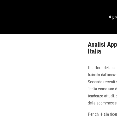
A p
Analisi Ap
Italia
Il settore delle s
trainato dall’inno
Secondo recenti st
l’Italia come uno d
tendenze attuali, 
delle scommesse 
Per chi è alla ric