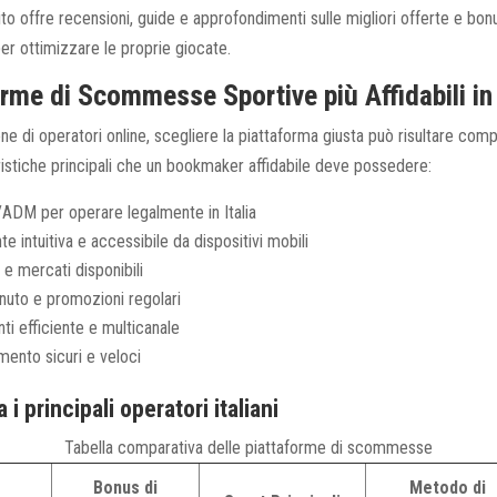
ito offre recensioni, guide e approfondimenti sulle migliori offerte e bonus
 per ottimizzare le proprie giocate.
rme di Scommesse Sportive più Affidabili in 
one di operatori online, scegliere la piattaforma giusta può risultare com
eristiche principali che un bookmaker affidabile deve possedere:
DM per operare legalmente in Italia
te intuitiva e accessibile da dispositivi mobili
 e mercati disponibili
nuto e promozioni regolari
ti efficiente e multicanale
ento sicuri e veloci
 i principali operatori italiani
Tabella comparativa delle piattaforme di scommesse
Bonus di
Metodo di