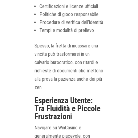
Certificazioni e licenze ufficiali
Politiche di gioco responsabile
Procedure di verifica dell’identità
Tempi e modalità di prelievo
Spesso, la fretta di incassare una
vincita può trasformarsi in un
calvario burocratico, con ritardi e
richieste di documenti che mettono
alla prova la pazienza anche dei più
zen.
Esperienza Utente:
Tra Fluidità e Piccole
Frustrazioni
Navigare su WinCasino è
generalmente piacevole, con