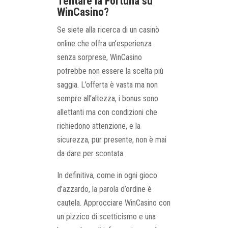
Tentare la Fortuna su
WinCasino?
Se siete alla ricerca di un casinò
online che offra un’esperienza
senza sorprese, WinCasino
potrebbe non essere la scelta più
saggia. L’offerta è vasta ma non
sempre all’altezza, i bonus sono
allettanti ma con condizioni che
richiedono attenzione, e la
sicurezza, pur presente, non è mai
da dare per scontata.
In definitiva, come in ogni gioco
d’azzardo, la parola d’ordine è
cautela. Approcciare WinCasino con
un pizzico di scetticismo e una