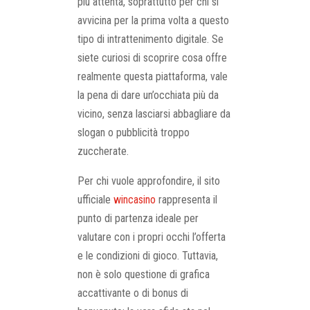
più attenta, soprattutto per chi si
avvicina per la prima volta a questo
tipo di intrattenimento digitale. Se
siete curiosi di scoprire cosa offre
realmente questa piattaforma, vale
la pena di dare un’occhiata più da
vicino, senza lasciarsi abbagliare da
slogan o pubblicità troppo
zuccherate.
Per chi vuole approfondire, il sito
ufficiale
wincasino
rappresenta il
punto di partenza ideale per
valutare con i propri occhi l’offerta
e le condizioni di gioco. Tuttavia,
non è solo questione di grafica
accattivante o di bonus di