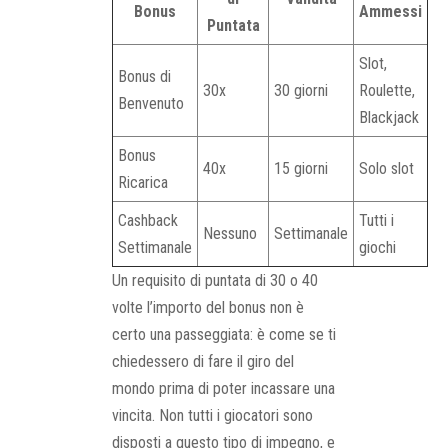
Bonus
Ammessi
Puntata
Slot,
Bonus di
30x
30 giorni
Roulette,
Benvenuto
Blackjack
Bonus
40x
15 giorni
Solo slot
Ricarica
Cashback
Tutti i
Nessuno
Settimanale
Settimanale
giochi
Un requisito di puntata di 30 o 40
volte l’importo del bonus non è
certo una passeggiata: è come se ti
chiedessero di fare il giro del
mondo prima di poter incassare una
vincita. Non tutti i giocatori sono
disposti a questo tipo di impegno, e