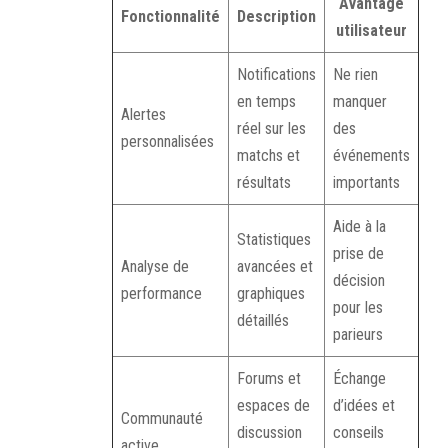
Avantage
Fonctionnalité
Description
utilisateur
Notifications
Ne rien
en temps
manquer
Alertes
réel sur les
des
personnalisées
matchs et
événements
résultats
importants
Aide à la
Statistiques
prise de
Analyse de
avancées et
décision
performance
graphiques
pour les
détaillés
parieurs
Forums et
Échange
espaces de
d’idées et
Communauté
discussion
conseils
active