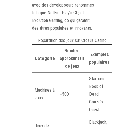
avec des développeurs renommés
tels que NetEnt, Play’n GO, et
Evolution Gaming, ce qui garantit
des titres populaires et innovants.
Répartition des jeux sur Cresus Casino
Nombre
Exemples
Catégorie
approximatif
populaires
de jeux
Starburst,
Book of
Machines à
+500
Dead,
sous
Gonzo’s
Quest
Blackjack,
Jeux de