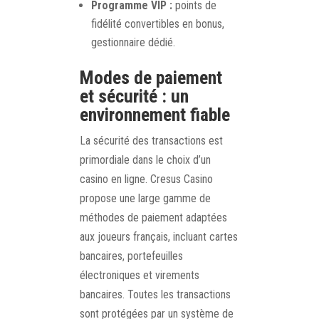
Programme VIP :
points de
fidélité convertibles en bonus,
gestionnaire dédié.
Modes de paiement
et sécurité : un
environnement fiable
La sécurité des transactions est
primordiale dans le choix d’un
casino en ligne. Cresus Casino
propose une large gamme de
méthodes de paiement adaptées
aux joueurs français, incluant cartes
bancaires, portefeuilles
électroniques et virements
bancaires. Toutes les transactions
sont protégées par un système de