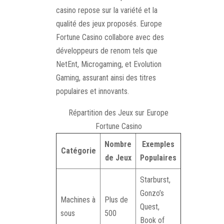
casino repose sur la variété et la
qualité des jeux proposés. Europe
Fortune Casino collabore avec des
développeurs de renom tels que
NetEnt, Microgaming, et Evolution
Gaming, assurant ainsi des titres
populaires et innovants.
Répartition des Jeux sur Europe
Fortune Casino
Nombre
Exemples
Catégorie
de Jeux
Populaires
Starburst,
Gonzo’s
Machines à
Plus de
Quest,
sous
500
Book of