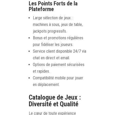
Les Points Forts de la
Plateforme
Large sélection de jeux :
machines à sous, jeux de table,
jackpots progressifs.
Bonus et promotions régulières
pour fidéliser les joueurs.
Service client disponible 24/7 via
chat en direct et email.
Options de paiement sécurisées
et rapides.
Compatibilité mobile pour jouer
en déplacement.
Catalogue de Jeux :
Diversité et Qualité
Le cœur de toute expérience