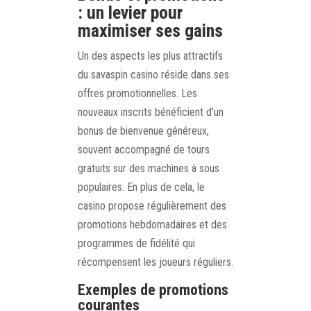
: un levier pour
maximiser ses gains
Un des aspects les plus attractifs
du savaspin casino réside dans ses
offres promotionnelles. Les
nouveaux inscrits bénéficient d’un
bonus de bienvenue généreux,
souvent accompagné de tours
gratuits sur des machines à sous
populaires. En plus de cela, le
casino propose régulièrement des
promotions hebdomadaires et des
programmes de fidélité qui
récompensent les joueurs réguliers.
Exemples de promotions
courantes