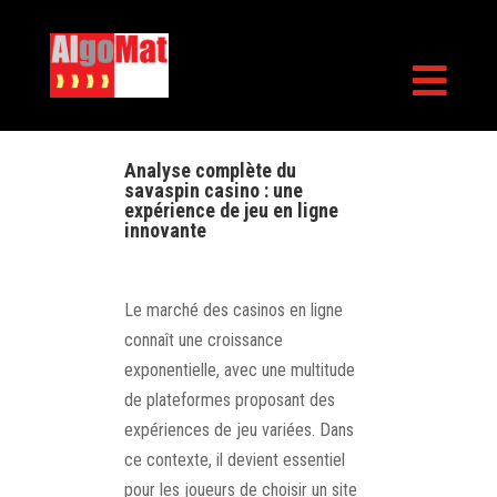

Analyse complète du
savaspin casino : une
expérience de jeu en ligne
innovante
Le marché des casinos en ligne
connaît une croissance
exponentielle, avec une multitude
de plateformes proposant des
expériences de jeu variées. Dans
ce contexte, il devient essentiel
pour les joueurs de choisir un site