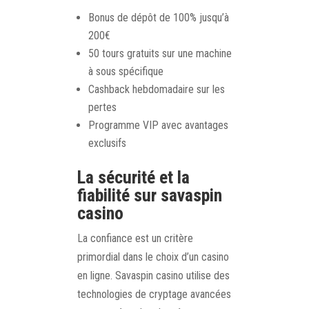
Bonus de dépôt de 100% jusqu’à
200€
50 tours gratuits sur une machine
à sous spécifique
Cashback hebdomadaire sur les
pertes
Programme VIP avec avantages
exclusifs
La sécurité et la
fiabilité sur savaspin
casino
La confiance est un critère
primordial dans le choix d’un casino
en ligne. Savaspin casino utilise des
technologies de cryptage avancées