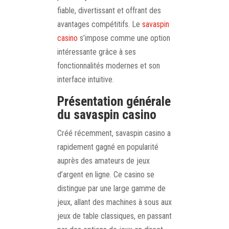
fiable, divertissant et offrant des
avantages compétitifs. Le
savaspin
casino
s’impose comme une option
intéressante grâce à ses
fonctionnalités modernes et son
interface intuitive.
Présentation générale
du savaspin casino
Créé récemment, savaspin casino a
rapidement gagné en popularité
auprès des amateurs de jeux
d’argent en ligne. Ce casino se
distingue par une large gamme de
jeux, allant des machines à sous aux
jeux de table classiques, en passant