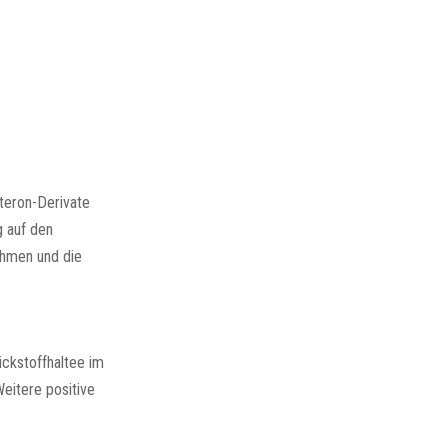
steron-Derivate
g auf den
ehmen und die
ickstoffhaltee im
eitere positive