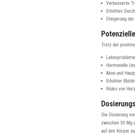
Verbesserte Tra
Erhöhtes Durc
Steigerung der 
Potenziell
Trotz der positiv
Leberproblem
Hormonelle Un
Akne und Haut
Erhöhter Blutd
Risiko von Her
Dosierung
Die Dosierung von
zwischen 50 Mg un
auf den Körper zu