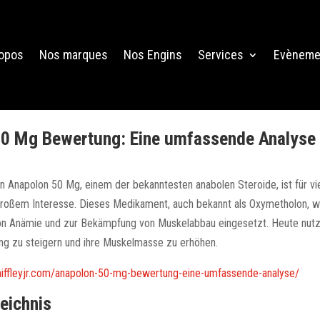
ropos
Nos marques
Nos Engins
Services
Evèneme
50 Mg Bewertung: Eine umfassende Analyse
 Anapolon 50 Mg, einem der bekanntesten anabolen Steroide, ist für vie
großem Interesse. Dieses Medikament, auch bekannt als Oxymetholon, w
on Anämie und zur Bekämpfung von Muskelabbau eingesetzt. Heute nutze
ung zu steigern und ihre Muskelmasse zu erhöhen.
kniffleyjr.com/anapolon-50-mg-bewertung-eine-umfassende-analyse/
zeichnis