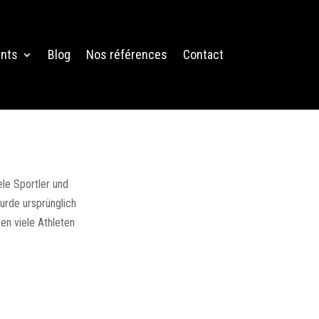
nts
Blog
Nos références
Contact
le Sportler und
urde ursprünglich
n viele Athleten