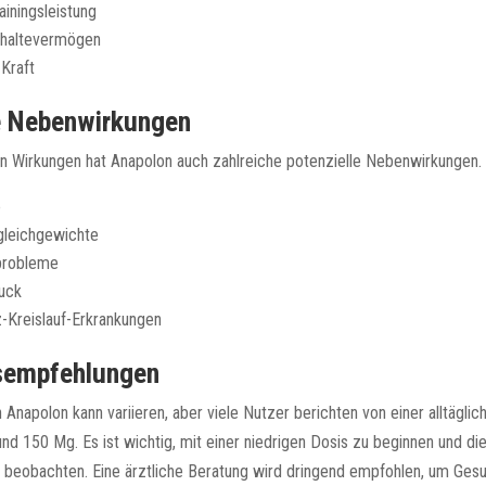
iningsleistung
hhaltevermögen
Kraft
e Nebenwirkungen
en Wirkungen hat Anapolon auch zahlreiche potenzielle Nebenwirkungen.
e
gleichgewichte
probleme
ruck
z-Kreislauf-Erkrankungen
sempfehlungen
 Anapolon kann variieren, aber viele Nutzer berichten von einer alltägli
d 150 Mg. Es ist wichtig, mit einer niedrigen Dosis zu beginnen und d
 beobachten. Eine ärztliche Beratung wird dringend empfohlen, um Gesu