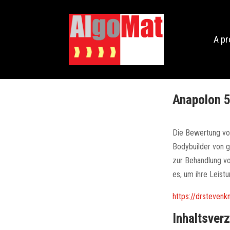
A p
Anapolon 
Die Bewertung von
Bodybuilder von 
zur Behandlung v
es, um ihre Leist
https://drsteven
Inhaltsver