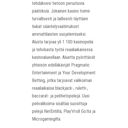
tehdäksesi tietoon perustuvia
päätöksiä. Jokainen kasino toimii
turvallisesti ja laillisesti täyttäen
tiukat sääntelyvaatimukset
ammattilaisten suojelemiseksi.
Alusta tarjoaa yli 1 100 kasinopeliä
ja tehokasta työtä reaaliaikaisessa
kasinoalueellaan. Aluetta pyörittävät
yhteisön edelläkävijät Pragmatic
Entertainment ja Your Development
Betting, jotka tarjoavat valikoiman
reaaliaikaisia ​​blackjack-, ruletti-,
baccarat- ja pelitietopelejä. Uusi
pelivalikoima sisältää suosittuja
pelejä NetEntiltä, ​​Play'n'roll Go:lta ja
Microgamingilta.