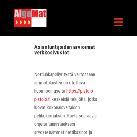

Asiantuntijoiden arvioimat
verkkosivustot ️
Nettiuhkapeliyritystä valitessaan
ammattilaisten on otettava
huomioon useita
https://pistolo-
pistolo.fi
keskeisiä tekijöitä, jotka
luovat kokonaisvaltaisen
pelikokemuksen. Käytä seuraavia
ohjeita tunnistaaksesi
arvostetuimmat nettikasinot ja