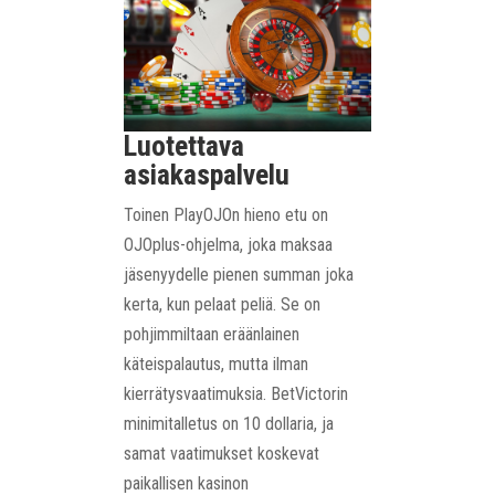
Luotettava
asiakaspalvelu
Toinen PlayOJOn hieno etu on
OJOplus-ohjelma, joka maksaa
jäsenyydelle pienen summan joka
kerta, kun pelaat peliä. Se on
pohjimmiltaan eräänlainen
käteispalautus, mutta ilman
kierrätysvaatimuksia. BetVictorin
minimitalletus on 10 dollaria, ja
samat vaatimukset koskevat
paikallisen kasinon