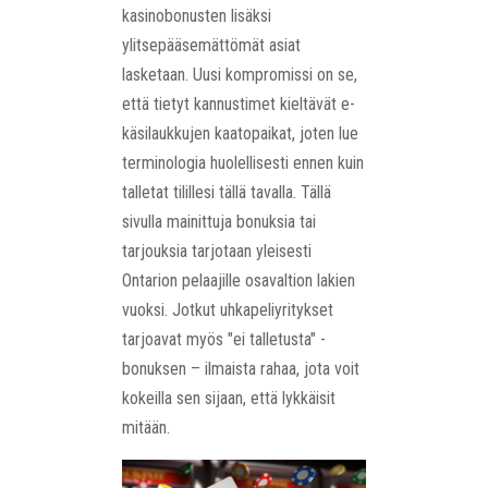
kasinobonusten lisäksi
ylitsepääsemättömät asiat
lasketaan. Uusi kompromissi on se,
että tietyt kannustimet kieltävät e-
käsilaukkujen kaatopaikat, joten lue
terminologia huolellisesti ennen kuin
talletat tilillesi tällä tavalla. Tällä
sivulla mainittuja bonuksia tai
tarjouksia tarjotaan yleisesti
Ontarion pelaajille osavaltion lakien
vuoksi. Jotkut uhkapeliyritykset
tarjoavat myös "ei talletusta" -
bonuksen – ilmaista rahaa, jota voit
kokeilla sen sijaan, että lykkäisit
mitään.