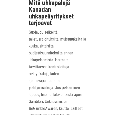
Mitä uhkapelejä
Kanadan
uhkapeliyritykset
tarjoavat
Suojaudu selkeiltä
talletusrajoituksilta, muistutuksilta ja
kuukausittaisilta
budjettisuunnitelmilta ennen
uhkapelaamista. Harrasta
tarvittaessa kontrolloituja
pelityökaluja, kuten
ajatusvapautusta tai
jäähtymisaikoja. Jos pelaaminen
loppuu, hae henkilökohtaista apua
Gamblers Unknownin, eli
BeGambleAwaren, kautta. Lailliset