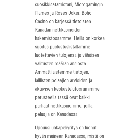
suosikkisatamistani, Microgamingin
Flames ja Roses Joker. Boho
Casino on kärjessä tietoisten
Kanadan nettikasinoiden
hakemistossamme. Heillä on korkea
sijoitus puolustuslistallamme
luotettavien tulojensa ja vähäisen
valitusten määrän ansiosta.
Ammattilaistemme tietojen,
laillisten pelaajien arvioiden ja
aktiivisen keskustelufoorumimme
perusteella tässä ovat kaikki
parhaat nettikasinomme, joilla
pelaajia on Kanadassa.
Upouusi uhkapeliyritys on luonut
hyvän maineen Kanadassa, mistä on