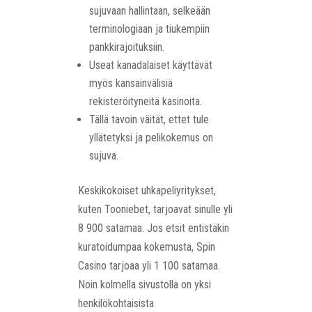
sujuvaan hallintaan, selkeään
terminologiaan ja tiukempiin
pankkirajoituksiin.
Useat kanadalaiset käyttävät
myös kansainvälisiä
rekisteröityneitä kasinoita.
Tällä tavoin väität, ettet tule
yllätetyksi ja pelikokemus on
sujuva.
Keskikokoiset uhkapeliyritykset,
kuten Tooniebet, tarjoavat sinulle yli
8 900 satamaa. Jos etsit entistäkin
kuratoidumpaa kokemusta, Spin
Casino tarjoaa yli 1 100 satamaa.
Noin kolmella sivustolla on yksi
henkilökohtaisista