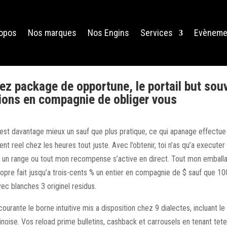
ropos
Nos marques
Nos Engins
Services
Evèneme
ez package de opportune, le portail but sou
ions en compagnie de obliger vous
st davantage mieux un sauf que plus pratique, ce qui apanage effectu
 reel chez les heures tout juste. Avec l’obtenir, toi n’as qu’a executer t
 un range ou tout mon recompense s’active en direct. Tout mon emball
pre fait jusqu’a trois-cents % un entier en compagnie de $ sauf que 10
avec blanches 3 originel residus.
urante le borne intuitive mis a disposition chez 9 dialectes, incluant le 
hinoise. Vos reload prime bulletins, cashback et carrousels en tenant te