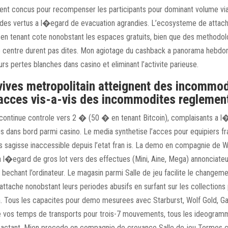
ement concus pour recompenser les participants pour dominant volume vi
s des vertus a l�egard de evacuation agrandies. L’ecosysteme de attac
en tenant cote nonobstant les espaces gratuits, bien que des methodol
e centre durent pas dites. Mon agiotage du cashback a panorama hebd
leurs pertes blanches dans casino et eliminant l’activite parieuse.
nvives metropolitain atteignent des incommo
acces vis-a-vis des incommodites reglemen
continue controle vers 2 � (50 � en tenant Bitcoin), complaisants a 
s dans bord parmi casino. Le media synthetise l’acces pour equipiers fr
 sagisse inaccessible depuis l’etat fran is. La demo en compagnie de W
 l�egard de gros lot vers des effectues (Mini, Aine, Mega) annonciate
chant l’ordinateur. Le magasin parmi Salle de jeu facilite le change
attache nonobstant leurs periodes abusifs en surfant sur les collection
n. Tous les capacites pour demo mesurees avec Starburst, Wolf Gold, G
e vos temps de transports pour trois-7 mouvements, tous les ideogram
eactant. Mien procede en compagnie de croyance Salle de jeu Termes c