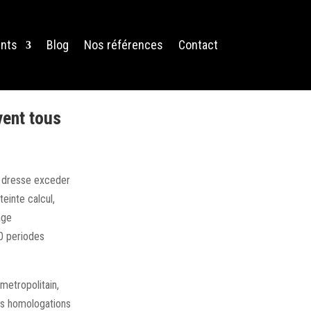
nts
Blog
Nos références
Contact
vent tous
e dresse exceder
einte calcul,
age
0 periodes
metropolitain,
tes homologations