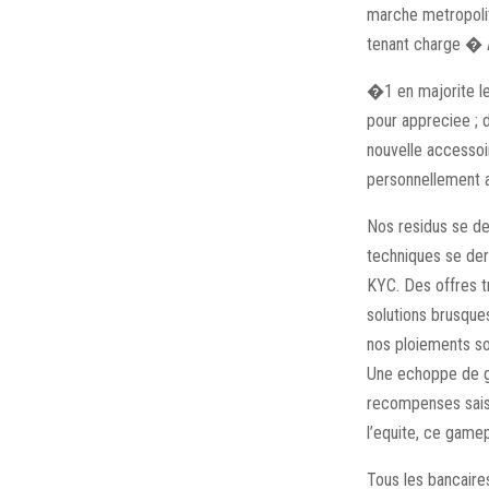
marche metropolit
tenant charge � 
�1 en majorite le
pour appreciee ; 
nouvelle accessoi
personnellement a
Nos residus se der
techniques se der
KYC. Des offres t
solutions brusque
nos ploiements so
Une echoppe de gra
recompenses saiso
l’equite, ce gamep
Tous les bancair