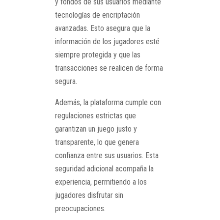
y fondos de sus usuarios mediante
tecnologías de encriptación
avanzadas. Esto asegura que la
información de los jugadores esté
siempre protegida y que las
transacciones se realicen de forma
segura.
Además, la plataforma cumple con
regulaciones estrictas que
garantizan un juego justo y
transparente, lo que genera
confianza entre sus usuarios. Esta
seguridad adicional acompaña la
experiencia, permitiendo a los
jugadores disfrutar sin
preocupaciones.