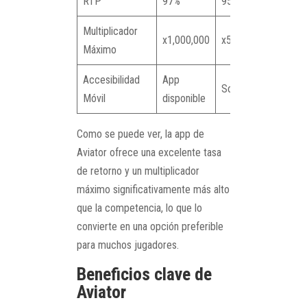
RTP
97%
95%
92%
Multiplicador
x1,000,000
x500,000
x10
Máximo
Accesibilidad
App
Solo web
App 
Móvil
disponible
Como se puede ver, la app de
Aviator ofrece una excelente tasa
de retorno y un multiplicador
máximo significativamente más alto
que la competencia, lo que lo
convierte en una opción preferible
para muchos jugadores.
Beneficios clave de
Aviator