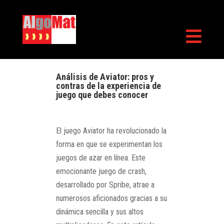

Análisis de Aviator: pros y
contras de la experiencia de
juego que debes conocer
El juego Aviator ha revolucionado la
forma en que se experimentan los
juegos de azar en línea. Este
emocionante juego de crash,
desarrollado por Spribe, atrae a
numerosos aficionados gracias a su
dinámica sencilla y sus altos