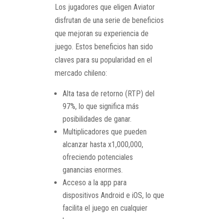
Los jugadores que eligen Aviator
disfrutan de una serie de beneficios
que mejoran su experiencia de
juego. Estos beneficios han sido
claves para su popularidad en el
mercado chileno:
Alta tasa de retorno (RTP) del
97%, lo que significa más
posibilidades de ganar.
Multiplicadores que pueden
alcanzar hasta x1,000,000,
ofreciendo potenciales
ganancias enormes.
Acceso a la app para
dispositivos Android e iOS, lo que
facilita el juego en cualquier