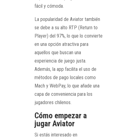
fácil y cómoda.
La popularidad de Aviator también
se debe a su alto RTP (Return to
Player) del 97%, lo que lo convierte
en una opción atractiva para
aquellos que buscan una
experiencia de juego justa.
Además, la app facilita el uso de
métodos de pago locales como
Mach y WebPay, lo que añade una
capa de conveniencia para los
jugadores chilenos.
Cómo empezar a
jugar Aviator
Si estás interesado en