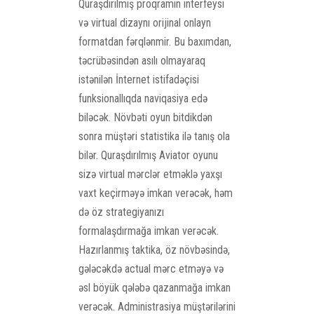
Quraşdırılmış proqramın interfeysi
və virtual dizaynı orijinal onlayn
formatdan fərqlənmir. Bu baxımdan,
təcrübəsindən asılı olmayaraq
istənilən İnternet istifadəçisi
funksionallıqda naviqasiya edə
biləcək. Növbəti oyun bitdikdən
sonra müştəri statistika ilə tanış ola
bilər. Quraşdırılmış Aviator oyunu
sizə virtual mərclər etməklə yaxşı
vaxt keçirməyə imkan verəcək, həm
də öz strategiyanızı
formalaşdırmağa imkan verəcək.
Hazırlanmış taktika, öz növbəsində,
gələcəkdə actual mərc etməyə və
əsl böyük qələbə qazanmağa imkan
verəcək. Administrasiya müştərilərini