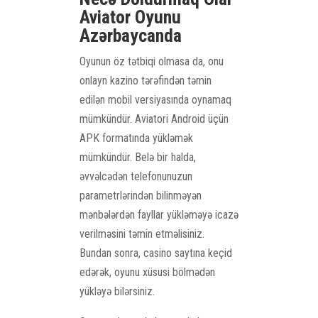
Aviator Oyunu
Azərbaycanda
Oyunun öz tətbiqi olmasa da, onu
onlayn kazino tərəfindən təmin
edilən mobil versiyasında oynamaq
mümkündür. Aviatori Android üçün
APK formatında yükləmək
mümkündür. Belə bir halda,
əvvəlcədən telefonunuzun
parametrlərindən bilinməyən
mənbələrdən fayllar yükləməyə icazə
verilməsini təmin etməlisiniz.
Bundan sonra, casino saytına keçid
edərək, oyunu xüsusi bölmədən
yükləyə bilərsiniz.