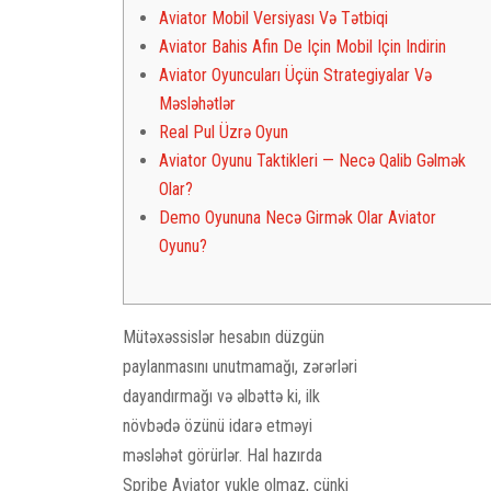
Aviator Mobil Versiyası Və Tətbiqi
Aviator Bahis Afin De Için Mobil Için Indirin
Aviator Oyuncuları Üçün Strategiyalar Və
Məsləhətlər
Real Pul Üzrə Oyun
Aviator Oyunu Taktikleri — Necə Qalib Gəlmək
Olar?
Demo Oyununa Necə Girmək Olar Aviator
Oyunu?
Mütəxəssislər hesabın düzgün
paylanmasını unutmamağı, zərərləri
dayandırmağı və əlbəttə ki, ilk
növbədə özünü idarə etməyi
məsləhət görürlər. Hal hazırda
Spribe Aviator yukle olmaz, çünki