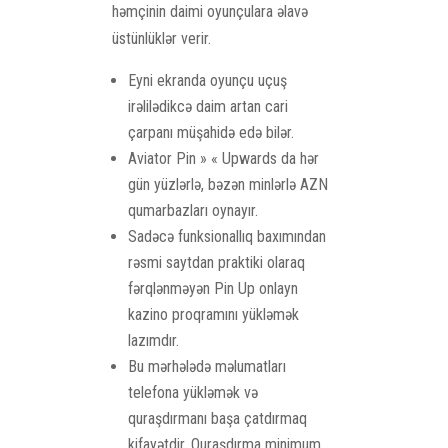
həmçinin daimi oyunçulara əlavə
üstünlüklər verir.
Eyni ekranda oyunçu uçuş
irəlilədikcə daim artan cari
çarpanı müşahidə edə bilər.
Aviator Pin » « Upwards da hər
gün yüzlərlə, bəzən minlərlə AZN
qumarbazları oynayır.
Sadəcə funksionallıq baxımından
rəsmi saytdan praktiki olaraq
fərqlənməyən Pin Up onlayn
kazino proqramını yükləmək
lazımdır.
Bu mərhələdə məlumatları
telefona yükləmək və
quraşdırmanı başa çatdırmaq
kifayətdir. Quraşdırma minimum