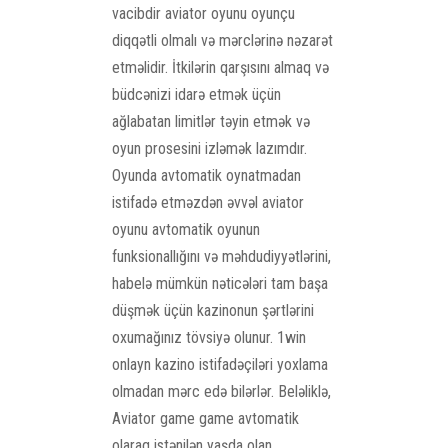
vacibdir aviator oyunu oyunçu
diqqətli olmalı və mərclərinə nəzarət
etməlidir. İtkilərin qarşısını almaq və
büdcənizi idarə etmək üçün
ağlabatan limitlər təyin etmək və
oyun prosesini izləmək lazımdır.
Oyunda avtomatik oynatmadan
istifadə etməzdən əvvəl aviator
oyunu avtomatik oyunun
funksionallığını və məhdudiyyətlərini,
habelə mümkün nəticələri tam başa
düşmək üçün kazinonun şərtlərini
oxumağınız tövsiyə olunur. 1win
onlayn kazino istifadəçiləri yoxlama
olmadan mərc edə bilərlər. Beləliklə,
Aviator game game avtomatik
olaraq istənilən yaşda olan