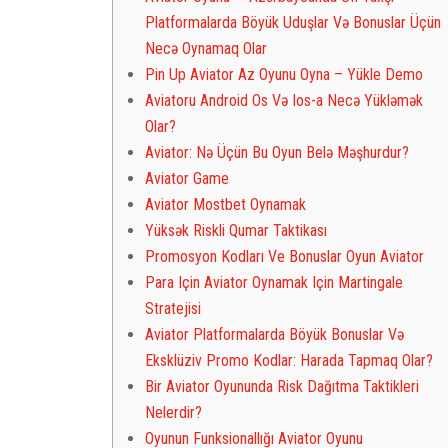
Platformalarda Böyük Uduşlar Və Bonuslar Üçün
Necə Oynamaq Olar
Pin Up Aviator Az Oyunu Oyna – Yükle Demo
Aviatoru Android Os Və Ios-a Necə Yükləmək
Olar?
Aviator: Nə Üçün Bu Oyun Belə Məşhurdur?
Aviator Game
Aviator Mostbet Oynamak
Yüksək Riskli Qumar Taktikası
Promosyon Kodları Ve Bonuslar Oyun Aviator
Para Için Aviator Oynamak Için Martingale
Stratejisi
Aviator Platformalarda Böyük Bonuslar Və
Eksklüziv Promo Kodlar: Harada Tapmaq Olar?
Bir Aviator Oyununda Risk Dağıtma Taktikleri
Nelerdir?
Oyunun Funksionallığı Aviator Oyunu