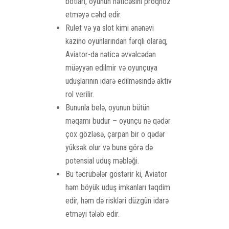
botları, oyunun nəticəsini proqnoz
etməyə cəhd edir.
Rulet və ya slot kimi ənənəvi
kazino oyunlarından fərqli olaraq,
Aviator-da nəticə əvvəlcədən
müəyyən edilmir və oyunçuya
uduşlarının idarə edilməsində aktiv
rol verilir.
Bununla belə, oyunun bütün
məqamı budur – oyunçu nə qədər
çox gözləsə, çarpan bir o qədər
yüksək olur və buna görə də
potensial uduş məbləği.
Bu təcrübələr göstərir ki, Aviator
həm böyük uduş imkanları təqdim
edir, həm də riskləri düzgün idarə
etməyi tələb edir.