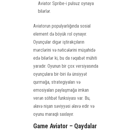
Aviator Spribe-i pulsuz oynaya
bilərlər.
Aviatorun populyarlığında sosial
element də böyük rol oynayır.
Oyunçular digər iştirakçıların
mərclərini və nəticələrini müşahidə
edə bilərlər ki, bu da rəqabət mühiti
yaradır. Oyunun bir çox versiyasında
oyunçulara bir-biri ilə ünsiyyət
qurmağa, strategiyaları və
emosiyaları paylaşmağa imkan
verən söhbət funksiyası var. Bu,
əlavə nişan səviyyəsi əlavə edir və
oyunu maraqlı saxlayır.
Game Aviator – Qaydalar