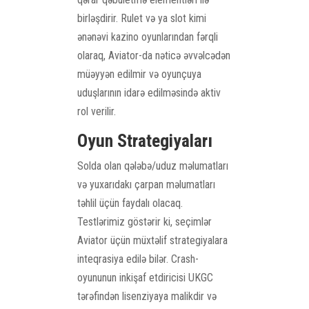
birləşdirir. Rulet və ya slot kimi
ənənəvi kazino oyunlarından fərqli
olaraq, Aviator-da nəticə əvvəlcədən
müəyyən edilmir və oyunçuya
uduşlarının idarə edilməsində aktiv
rol verilir.
Oyun Strategiyaları
Solda olan qələbə/uduz məlumatları
və yuxarıdakı çarpan məlumatları
təhlil üçün faydalı olacaq.
Testlərimiz göstərir ki, seçimlər
Aviator üçün müxtəlif strategiyalara
inteqrasiya edilə bilər. Crash-
oyununun inkişaf etdiricisi UKGC
tərəfindən lisenziyaya malikdir və