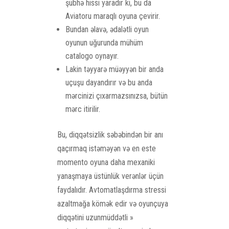
şübhə hissi yaradır ki, bu da
Aviatoru maraqlı oyuna çevirir.
Bundan əlavə, ədalətli oyun
oyunun uğurunda mühüm
catalogo oynayır.
Lakin təyyarə müəyyən bir anda
uçuşu dayandırır və bu anda
mərcinizi çıxarmazsınızsa, bütün
mərc itirilir.
Bu, diqqətsizlik səbəbindən bir anı
qaçırmaq istəməyən və en este
momento oyuna daha mexaniki
yanaşmaya üstünlük verənlər üçün
faydalıdır. Avtomatlaşdırma stressi
azaltmağa kömək edir və oyunçuya
diqqətini uzunmüddətli »