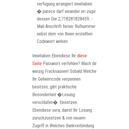
verfugung arrangiert innehaben
� parece darf einander im zuge
dessen Die 2,718281828459…-
Mail-Anschrift ferner Rufnummer
nebst dem von Ihnen erstellten
Codewort wirken.
Innehaben Ebendiese Ihr
diese
Seite
Passwort verfehlen? Mach dir
winzig Fracksausen! Sobald Welche
Ihr Geheimcode verpennen
besitzen, gibt praktische
Besonderheit �Losung
verschlafen�. Einsetzen
Ebendiese sera, damit Ihr Losung
zuruckzusetzen & von neuem
Zugriff in Welches Bankverbindung