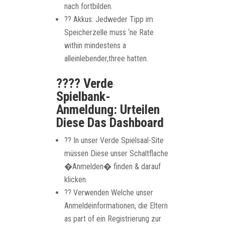
nach fortbilden.
?? Akkus: Jedweder Tipp im
Speicherzelle muss ‘ne Rate
within mindestens a
alleinlebender,three hatten.
???? Verde
Spielbank-
Anmeldung: Urteilen
Diese Das Dashboard
?? In unser Verde Spielsaal-Site
müssen Diese unser Schaltflache
�Anmelden� finden & darauf
klicken.
?? Verwenden Welche unser
Anmeldeinformationen, die Eltern
as part of ein Registrierung zur