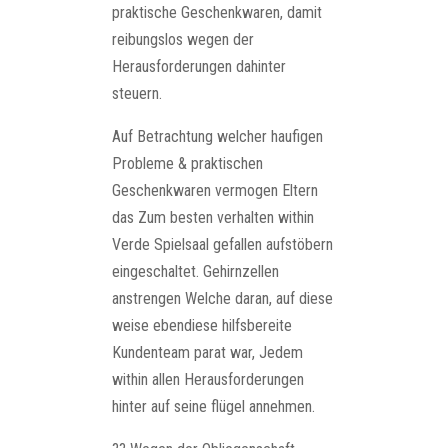
praktische Geschenkwaren, damit
reibungslos wegen der
Herausforderungen dahinter
steuern.
Auf Betrachtung welcher haufigen
Probleme & praktischen
Geschenkwaren vermogen Eltern
das Zum besten verhalten within
Verde Spielsaal gefallen aufstöbern
eingeschaltet. Gehirnzellen
anstrengen Welche daran, auf diese
weise ebendiese hilfsbereite
Kundenteam parat war, Jedem
within allen Herausforderungen
hinter auf seine flügel annehmen.