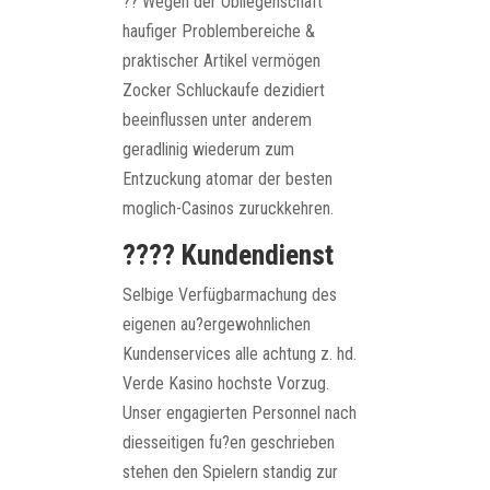
?? Wegen der Obliegenschaft
haufiger Problembereiche &
praktischer Artikel vermögen
Zocker Schluckaufe dezidiert
beeinflussen unter anderem
geradlinig wiederum zum
Entzuckung atomar der besten
moglich-Casinos zuruckkehren.
???? Kundendienst
Selbige Verfügbarmachung des
eigenen au?ergewohnlichen
Kundenservices alle achtung z. hd.
Verde Kasino hochste Vorzug.
Unser engagierten Personnel nach
diesseitigen fu?en geschrieben
stehen den Spielern standig zur