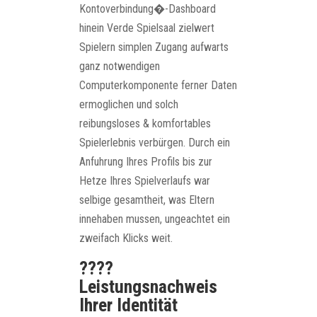
Kontoverbindung�-Dashboard
hinein Verde Spielsaal zielwert
Spielern simplen Zugang aufwarts
ganz notwendigen
Computerkomponente ferner Daten
ermoglichen und solch
reibungsloses & komfortables
Spielerlebnis verbürgen. Durch ein
Anfuhrung Ihres Profils bis zur
Hetze Ihres Spielverlaufs war
selbige gesamtheit, was Eltern
innehaben mussen, ungeachtet ein
zweifach Klicks weit.
????
Leistungsnachweis
Ihrer Identität