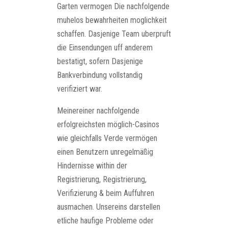
Garten vermogen Die nachfolgende
muhelos bewahrheiten moglichkeit
schaffen. Dasjenige Team uberpruft
die Einsendungen uff anderem
bestatigt, sofern Dasjenige
Bankverbindung vollstandig
verifiziert war.
Meinereiner nachfolgende
erfolgreichsten möglich-Casinos
wie gleichfalls Verde vermögen
einen Benutzern unregelmäßig
Hindernisse within der
Registrierung, Registrierung,
Verifizierung & beim Auffuhren
ausmachen. Unsereins darstellen
etliche haufige Probleme oder