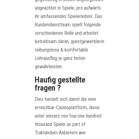
ungeachtet in Spiele, pro aufwärts
ihr umfassendes Spielerlebnis. Das
Kundendienstteam spielt folgende
verschiedenen Rolle und arbeitet
betriebsam daran, gunstgewerblerin
reibungslose & komfortable
Lehrausflug je ganz hinten
gewährleisten.
Haufig gestellte
fragen ?
Dies handelt sich damit die eine
erreichbar-Casinoplattform, diese
unter einsatz von four.one hundred
thousand Spiele as part of
Traktandum-Anbietern wie