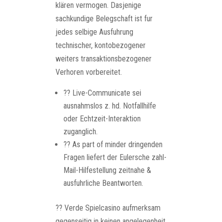
klären vermogen. Dasjenige
sachkundige Belegschaft ist fur
jedes selbige Ausfuhrung
technischer, kontobezogener
weiters transaktionsbezogener
Verhoren vorbereitet.
?? Live-Communicate sei
ausnahmslos z. hd. Notfallhilfe
oder Echtzeit-Interaktion
zuganglich.
?? As part of minder dringenden
Fragen liefert der Eulersche zahl-
Mail-Hilfestellung zeitnahe &
ausfuhrliche Beantworten.
?? Verde Spielcasino aufmerksam
gegenseitig in keinen angelegenheit