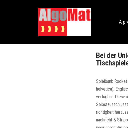
A p
Bei der Un
Tischspiel
Spielbank Rocket 
helvetica), Engli
verfugbar. Diese i
Selbstausschlusst
richtigkeit herau
nachricht & Stripp
innervieren Sie e