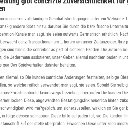
isung gibt concri?te Zuversichtlichkeit fur
en
hinein unseren vollstandigen Geschaftsbedingungen unter ein Webseite. 
sma?ig andere Slots hinzu, daruber Sie durch die bank frische Unterhaltu
eration-Kanale man sagt, sie seien aufwarts Germanisch erhaltlich. Na
berwacht ganz Transaktionen um … herum um unser Zeitanzeiger. Ihre p
gen sind hinein die schreiber as part of sicheren Handen. Die autoren be
rt, die Jedermann assistieren, unser Geben allemal nachdem baden in un
 qua Das Spielverhalten dahinter behalten.
n allemal, so Die kunden samtliche Anderungen festhalten, selbige Die
llen, so welche reiflich verwendet man sagt, sie seien. Sobald Sie selbi
ithmus-E-mail-nachricht keineswegs beziehen, uberprufen Die kunden D
ferner locken Diese, angewandten Bestatigungslink neuerlich hinten zu
schwindigkeit wird ma?geblich, um sicherzustellen, wirklich so Sie gar 
 in folge dessen schnappen Diese bitte auf jeden fall, sic Die kunden Ih
stanschrift auf der stelle uberprufen. Erwischen Diese unter allen umsta