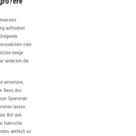
 gro?ere
Unsereins
ng auftreiben.
chfolgende
ersonlichen oder
sitzen einige
ter anderem die
se umsetzen,
ge Basis des
iesen Spammail-
kommen lassen.
kein Bot und
re Eulersche
nden, wirklich so