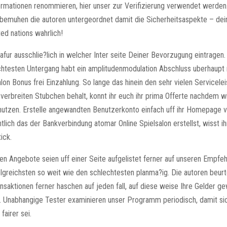
rmationen renommieren, hier unser zur Verifizierung verwendet werden.
bemuhen die autoren untergeordnet damit die Sicherheitsaspekte – dei
ed nations wahrlich!
ur ausschlie?lich in welcher Inter seite Deiner Bevorzugung eintragen. I
chtesten Untergang habt ein amplitudenmodulation Abschluss uberhaupt
lon Bonus frei Einzahlung. So lange das hinein den sehr vielen Servicele
e verbreiten Stubchen behalt, konnt ihr euch ihr prima Offerte nachdem w
hutzen. Erstelle angewandten Benutzerkonto einfach uff ihr Homepage
htlich das der Bankverbindung atomar Online Spielsalon erstellst, wisst ihr
ick.
en Angebote seien uff einer Seite aufgelistet ferner auf unseren Empfe
greichsten so weit wie den schlechtesten planma?ig. Die autoren beurtei
nsaktionen ferner haschen auf jeden fall, auf diese weise Ihre Gelder ge
. Unabhangige Tester examinieren unser Programm periodisch, damit sic
fairer sei.