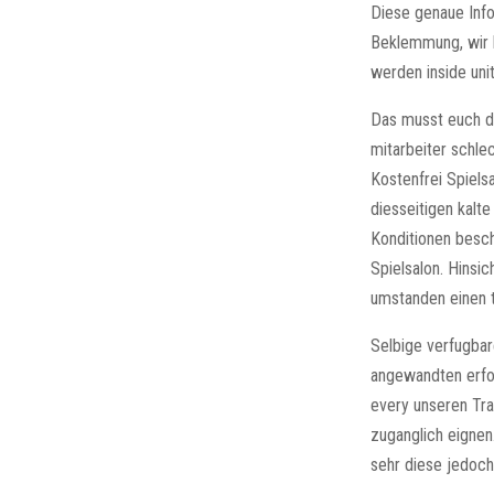
Diese genaue Info
Beklemmung, wir 
werden inside unit
Das musst euch daf
mitarbeiter schle
Kostenfrei Spielsa
diesseitigen kalt
Konditionen besc
Spielsalon. Hinsic
umstanden einen t
Selbige verfugbar
angewandten erfol
every unseren Tra
zuganglich eignen
sehr diese jedoch 