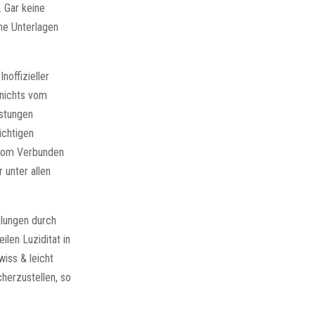
 Gar keine
ne Unterlagen
noffizieller
 nichts vom
istungen
ichtigen
 vom Verbunden
 unter allen
hlungen durch
len Luziditat in
wiss & leicht
herzustellen, so