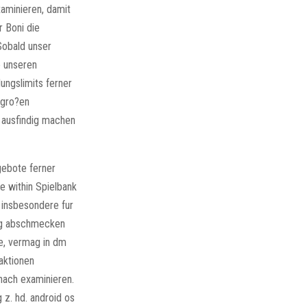
aminieren, damit
r Boni die
Sobald unser
e unseren
ungslimits ferner
 gro?en
m ausfindig machen
gebote ferner
e within Spielbank
 insbesondere fur
eg abschmecken
e, vermag in dm
aktionen
nach examinieren.
 z. hd. android os