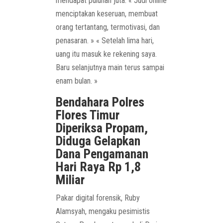
mendapat puluhan juta. « Judi online
menciptakan keseruan, membuat
orang tertantang, termotivasi, dan
penasaran. » « Setelah lima hari,
uang itu masuk ke rekening saya.
Baru selanjutnya main terus sampai
enam bulan. »
Bendahara Polres
Flores Timur
Diperiksa Propam,
Diduga Gelapkan
Dana Pengamanan
Hari Raya Rp 1,8
Miliar
Pakar digital forensik, Ruby
Alamsyah, mengaku pesimistis