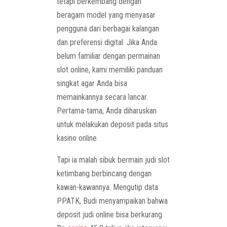
tetapi berkembang dengan
beragam model yang menyasar
pengguna dari berbagai kalangan
dan preferensi digital. Jika Anda
belum familiar dengan permainan
slot online, kami memiliki panduan
singkat agar Anda bisa
memainkannya secara lancar.
Pertama-tama, Anda diharuskan
untuk melakukan deposit pada situs
kasino online.
Tapi ia malah sibuk bermain judi slot
ketimbang berbincang dengan
kawan-kawannya. Mengutip data
PPATK, Budi menyampaikan bahwa
deposit judi online bisa berkurang