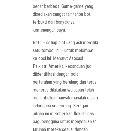
benar berbeda. Game-game yang
disediakan sangat fair tanpa bot,
terbukti dari banyaknya
kemenangan saya.
Bet ‘ – setiap slot uang asli memiliki
satu tombol ini – untuk melompat
ke opsi ini. Menurut Asosasi
Psikiatri Amerika, kecanduan judi
diidentifikasi dengan pola
pertaruhan yang berulang dan terus
menerus dilakukan walaupun telah
menimbulkan banyak masalah dalam
kehidupan seseorang. Beragam
pilihan ini memberikan fleksibilitas
bagi pengguna untuk menyesuaikan
taruhan mereka sesuai dengan