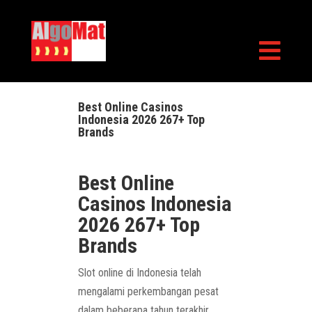

Best Online Casinos
Indonesia 2026 267+ Top
Brands
Best Online
Casinos Indonesia
2026 267+ Top
Brands
Slot online di Indonesia telah
mengalami perkembangan pesat
dalam beberapa tahun terakhir.