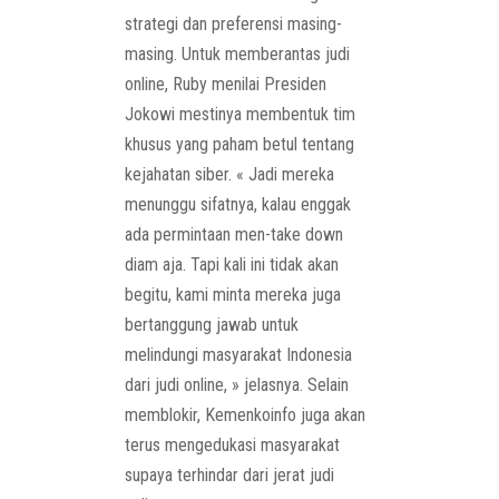
strategi dan preferensi masing-
masing. Untuk memberantas judi
online, Ruby menilai Presiden
Jokowi mestinya membentuk tim
khusus yang paham betul tentang
kejahatan siber. « Jadi mereka
menunggu sifatnya, kalau enggak
ada permintaan men-take down
diam aja. Tapi kali ini tidak akan
begitu, kami minta mereka juga
bertanggung jawab untuk
melindungi masyarakat Indonesia
dari judi online, » jelasnya. Selain
memblokir, Kemenkoinfo juga akan
terus mengedukasi masyarakat
supaya terhindar dari jerat judi