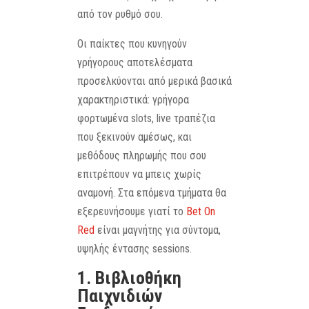
από τον ρυθμό σου.
Οι παίκτες που κυνηγούν
γρήγορους αποτελέσματα
προσελκύονται από μερικά βασικά
χαρακτηριστικά: γρήγορα
φορτωμένα slots, live τραπέζια
που ξεκινούν αμέσως, και
μεθόδους πληρωμής που σου
επιτρέπουν να μπεις χωρίς
αναμονή. Στα επόμενα τμήματα θα
εξερευνήσουμε γιατί το
Bet On
Red
είναι μαγνήτης για σύντομα,
υψηλής έντασης sessions.
1. Βιβλιοθήκη
Παιχνιδιών