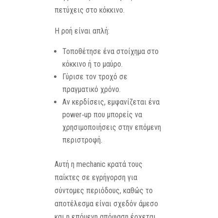
πετύχεις στο κόκκινο.
Η ροή είναι απλή:
Τοποθέτησε ένα στοίχημα στο
κόκκινο ή το μαύρο.
Γύρισε τον τροχό σε
πραγματικό χρόνο.
Αν κερδίσεις, εμφανίζεται ένα
power‑up που μπορείς να
χρησιμοποιήσεις στην επόμενη
περιστροφή.
Αυτή η mechanic κρατά τους
παίκτες σε εγρήγορση για
σύντομες περιόδους, καθώς το
αποτέλεσμα είναι σχεδόν άμεσο
και η επόμενη απόφαση έρχεται