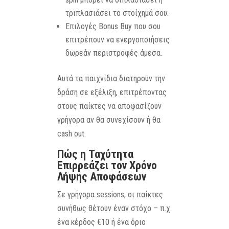
τριπλασιάσει το στοίχημά σου.
Επιλογές Bonus Buy που σου
επιτρέπουν να ενεργοποιήσεις
δωρεάν περιστροφές άμεσα.
Αυτά τα παιχνίδια διατηρούν την
δράση σε εξέλιξη, επιτρέποντας
στους παίκτες να αποφασίζουν
γρήγορα αν θα συνεχίσουν ή θα
cash out.
Πώς η Ταχύτητα
Επιρρεάζει τον Χρόνο
Λήψης Αποφάσεων
Σε γρήγορα sessions, οι παίκτες
συνήθως θέτουν έναν στόχο – π.χ.
ένα κέρδος €10 ή ένα όριο