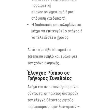
προαιρετική
επαναστοιχηματισμό ή μια
απόφαση για διακοπή.
Η διαδικασία επαναλαμβάνεται
μέχρι να επιτευχθεί ο στόχος ή
να τελειώσει ο χρόνος.
Αυτό το μοτίβο διατηρεί το
adrenaline υψηλό και εξαλείφει
τον χρόνο αναμονής.
Έλεγχος Ρίσκου σε
Γρήγορες Συνεδρίες
Ακόμα και αν οι συνεδρίες είναι
σύντομες, οι παίκτες διατηρούν
τον έλεγχο θέτοντας ρητούς
περιορισμούς πριν ξεκινήσουν –