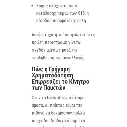
Χωρίς ελάχιστο ποσό
κατάθεσης πέραν των €15, η
είσοδος παραμένει χαμηλή.
Αυτή η ταχύτητα διασφαλίζει ότι η
πρώτη περιστροφή γίνεται
σχεδόν αμέσως μετά την
επαλήθευση της συναλλαγής.
Πώς η Γρήγορη
Χρηματοδότηση
Επιρρεάζει το Κίνητρο
των Παικτών
Όταν το bankroll είναι έτοιμο
άμεσα, οι παίκτες είναι πιο
πιθανό να δοκιμάσουν πολλά
παιχνίδια διαδοχικά παρά να