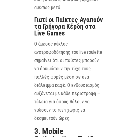
αμέσως μετά.
Γιατί οι Παίκτες Αγαπούν
τα Γρήγορα Κέρδη στα
Live Games
Ο άμεσος κύκλος
ανατροφοδότησης του live roulette
σημαίνει ότι οι παίκτες μπορούν
να δοκιμάσουν την τύχη τους
πολλές φορές μέσα σε ένα
διάλειμμα καφέ. Ο ενθουσιασμός
αυξάνεται με κάθε περιστροφή –
τέλεια για όσους θέλουν να
νιώσουν το rush χωρίς να
δεσμευτούν ώρες.
3. Mobile