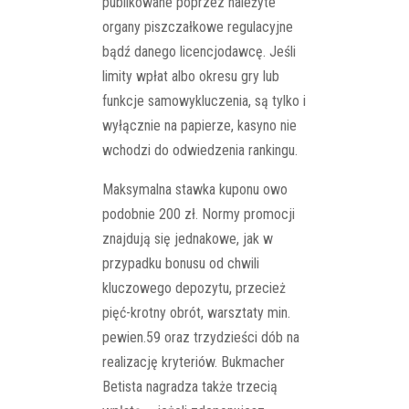
publikowane poprzez należyte
organy piszczałkowe regulacyjne
bądź danego licencjodawcę. Jeśli
limity wpłat albo okresu gry lub
funkcje samowykluczenia, są tylko i
wyłącznie na papierze, kasyno nie
wchodzi do odwiedzenia rankingu.
Maksymalna stawka kuponu owo
podobnie 200 zł. Normy promocji
znajdują się jednakowe, jak w
przypadku bonusu od chwili
kluczowego depozytu, przecież
pięć-krotny obrót, warsztaty min.
pewien.59 oraz trzydzieści dób na
realizację kryteriów. Bukmacher
Betista nagradza także trzecią