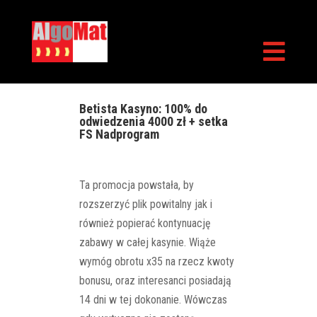

Betista Kasyno: 100% do
odwiedzenia 4000 zł + setka
FS Nadprogram
Ta promocja powstała, by
rozszerzyć plik powitalny jak i
również popierać kontynuację
zabawy w całej kasynie. Wiąże
wymóg obrotu x35 na rzecz kwoty
bonusu, oraz interesanci posiadają
14 dni w tej dokonanie. Wówczas