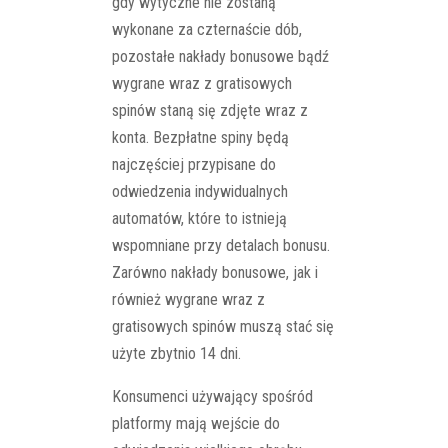
gdy wytyczne nie zostaną
wykonane za czternaście dób,
pozostałe nakłady bonusowe bądź
wygrane wraz z gratisowych
spinów staną się zdjęte wraz z
konta. Bezpłatne spiny będą
najczęściej przypisane do
odwiedzenia indywidualnych
automatów, które to istnieją
wspomniane przy detalach bonusu.
Zarówno nakłady bonusowe, jak i
również wygrane wraz z
gratisowych spinów muszą stać się
użyte zbytnio 14 dni.
Konsumenci używający spośród
platformy mają wejście do