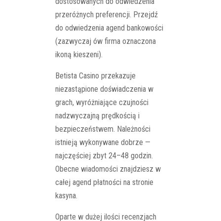
dostosowanych do odwiedzenia
przeróżnych preferencji. Przejdź
do odwiedzenia agend bankowości
(zazwyczaj ów firma oznaczona
ikoną kieszeni).
Betista Casino przekazuje
niezastąpione doświadczenia w
grach, wyróżniające czujności
nadzwyczajną prędkością i
bezpieczeństwem. Należności
istnieją wykonywane dobrze —
najczęściej zbyt 24–48 godzin.
Obecne wiadomości znajdziesz w
całej agend płatności na stronie
kasyna.
Oparte w dużej ilości recenzjach