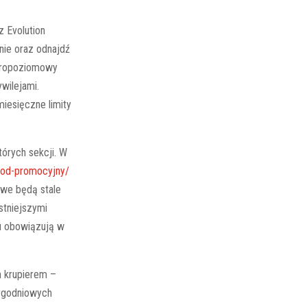
 Evolution
nie oraz odnajdź
teropoziomowy
wilejami.
iesięczne limity
órych sekcji. W
/kod-promocyjny/
owe będą stale
tniejszymi
ju obowiązują w
m krupierem –
tygodniowych