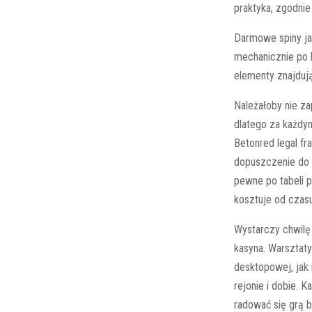
praktyka, zgodnie
Darmowe spiny jak
mechanicznie po k
elementy znajdują
Należałoby nie za
dlatego za każdym
Betonred legal fr
dopuszczenie do 
pewne po tabeli p
kosztuje od czas
Wystarczy chwilę
kasyna. Warsztaty
desktopowej, jak 
rejonie i dobie. 
radować się grą b