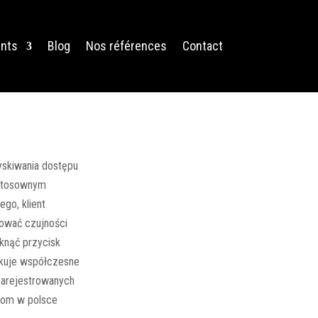
nts
Blog
Nos références
Contact
yskiwania dostępu
 stosownym
ego, klient
gować czujności
iknąć przycisk
skuje współczesne
zarejestrowanych
czom w polsce