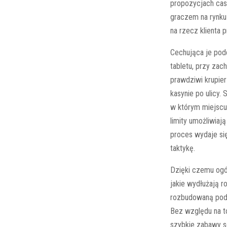
propozycjach cas
graczem na rynku 
na rzecz klienta p
Cechująca je pod
tabletu, przy za
prawdziwi krupie
kasynie po ulicy
w którym miejscu
limity umożliwiaj
proces wydaje się
taktykę.
Dzięki czemu ogół
jakie wydłużają r
rozbudowaną poda
Bez względu na to
szybkie zabawy s