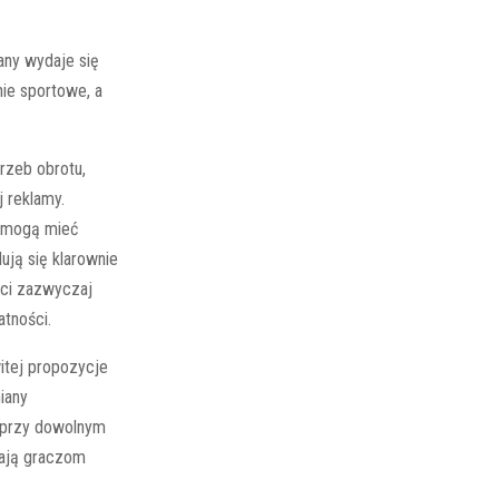
any wydaje się
nie sportowe, a
rzeb obrotu,
j reklamy.
i mogą mieć
ją się klarownie
ści zazwyczaj
tności.
itej propozycje
iany
ń przy dowolnym
iają graczom