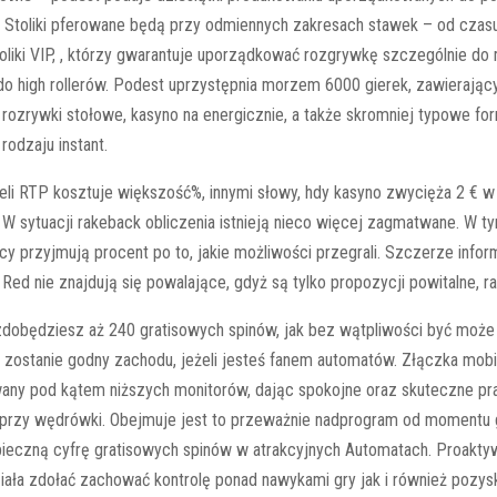
 Stoliki pferowane będą przy odmiennych zakresach stawek – od czas
toliki VIP, , którzy gwarantuje uporządkować rozgrywkę szczególnie do
i do high rollerów. Podest uprzystępnia morzem 6000 gierek, zawierają
 rozrywki stołowe, kasyno na energicznie, a także skromniej typowe for
rodzaju instant.
żeli RTP kosztuje większość%, innymi słowy, hdy kasyno zwycięża 2 € w
 W sytuacji rakeback obliczenia istnieją nieco więcej zagmatwane. W t
 przyjmują procent po to, jakie możliwości przegrali. Szczerze inform
ed nie znajdują się powalające, gdyż są tylko propozycji powitalne, r
zdobędziesz aż 240 gratisowych spinów, jak bez wątpliwości być może 
 zostanie godny zachodu, jeżeli jesteś fanem automatów. Złączka mobi
any pod kątem niższych monitorów, dając spokojne oraz skuteczne pr
ę przy wędrówki. Obejmuje jest to przeważnie nadprogram od momentu
ieczną cyfrę gratisowych spinów w atrakcyjnych Automatach. Proakty
iała zdołać zachować kontrolę ponad nawykami gry jak i również pozys