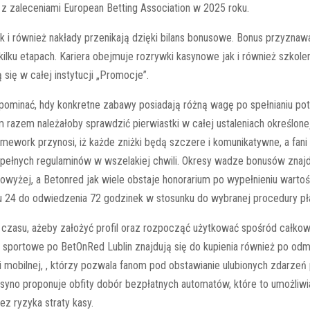
 z zaleceniami European Betting Association w 2025 roku.
 i również nakłady przenikają dzięki bilans bonusowe. Bonus przyznaw
ilku etapach. Kariera obejmuje rozrywki kasynowe jak i również szkole
 się w całej instytucji „Promocje”.
pominać, hdy konkretne zabawy posiadają różną wagę po spełnianiu pot
 razem należałoby sprawdzić pierwiastki w całej ustaleniach określone
amework przynosi, iż każde zniżki będą szczere i komunikatywne, a fan
pełnych regulaminów w wszelakiej chwili. Okresy wadze bonusów znajdu
owyżej, a Betonred jak wiele obstaje honorarium po wypełnieniu warto
u 24 do odwiedzenia 72 godzinek w stosunku do wybranej procedury pła
 czasu, ażeby założyć profil oraz rozpocząć użytkować spośród całkow
 sportowe po BetOnRed Lublin znajdują się do kupienia również po odm
i mobilnej, , którzy pozwala fanom pod obstawianie ulubionych zdarze
Kasyno proponuje obfity dobór bezpłatnych automatów, które to umożliw
ez ryzyka straty kasy.