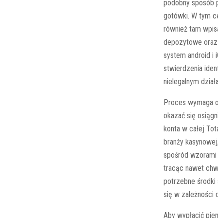
podobny sposób po
gotówki. W tym ce
również tam wpis
depozytowe oraz w
system android i 
stwierdzenia iden
nielegalnym dział
Proces wymaga od
okazać się osiągn
konta w całej Tot
branży kasynowej
spośród wzorami p
tracąc nawet chw
potrzebne środki 
się w zależności
Aby wypłacić pien