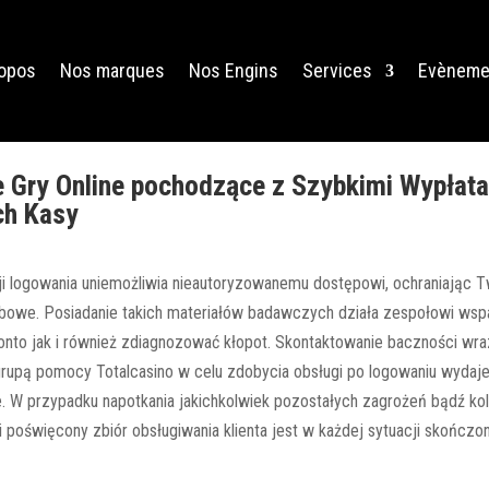
ropos
Nos marques
Nos Engins
Services
Evèneme
 Gry Online pochodzące z Szybkimi Wypłat
ch Kasy
i logowania uniemożliwia nieautoryzowanemu dostępowi, ochraniając Tw
bowe. Posiadanie takich materiałów badawczych działa zespołowi wsp
nto jak i również zdiagnozować kłopot. Skontaktowanie baczności wra
upą pomocy Totalcasino w celu zdobycia obsługi po logowaniu wydaje
 W przypadku napotkania jakichkolwiek pozostałych zagrożeń bądź kole
ki poświęcony zbiór obsługiwania klienta jest w każdej sytuacji skończo