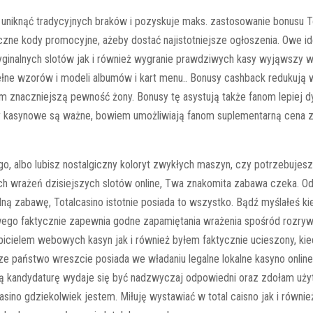
 uniknąć tradycyjnych braków i pozyskuje maks. zastosowanie bonusu To
zne kody promocyjne, ażeby dostać najistotniejsze ogłoszenia. Owe id
ginalnych slotów jak i również wygranie prawdziwych kasy wyjąwszy w
łne wzorów i modeli albumów i kart menu.. Bonusy cashback redukują w
m znaczniejszą pewność żony. Bonusy tę asystują także fanom lepiej
y kasynowe są ważne, bowiem umożliwiają fanom suplementarną cena 
go, albo lubisz nostalgiczny koloryt zwykłych maszyn, czy potrzebujesz
 wrażeń dzisiejszych slotów online, Twa znakomita zabawa czeka. Od
 zabawę, Totalcasino istotnie posiada to wszystko. Bądź myślałeś kie
wego faktycznie zapewnia godne zapamiętania wrażenia spośród rozry
icielem webowych kasyn jak i również byłem faktycznie ucieszony, ki
ze państwo wreszcie posiada we władaniu legalne lokalne kasyno onlin
ą kandydaturę wydaje się być nadzwyczaj odpowiedni oraz zdołam uż
kasino gdziekolwiek jestem. Miłuję wystawiać w total caisno jak i równie