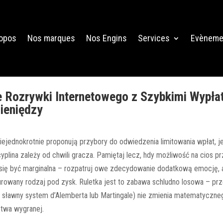
ropos
Nos marques
Nos Engins
Services
Evèneme
 Rozrywki Internetowego z Szybkimi Wypła
ieniędzy
iejednokrotnie proponują przybory do odwiedzenia limitowania wpłat, j
plina zależy od chwili gracza. Pamiętaj lecz, hdy możliwość na cios p
się być marginalna – rozpatruj owe zdecydowanie dodatkową emocję, a
owany rodzaj pod zysk. Ruletka jest to zabawa schludno losowa – pr
 sławny system d’Alemberta lub Martingale) nie zmienia matematyczne
twa wygranej.