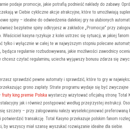
larnie podaje promocje, jakie potrafią podnieść nakłady do zabawy. Op
zekają w Ciebie cykliczne akcje atrakcyjne, które to umożliwiają supl
mowe spiny – idealne do odwiedzenia dalekiej gry na ulubionych automat
i również bezpłatne spiny odkryjesz w zakładce „Promocje” przy zalog
. Właściciel kasyna ryzykuje z kolei ustrzec się sytuacji, w jakiej fanom 
ć tylko i wyłącznie w całej te w najwyższym stopniu polecane automaty
a, będąca regularnie rozbudowywana, jakie możliwości zawodnicy oceni
ie chcesz czytać regulaminu, uciecha wyjąwszy bonusu zdarza się zwyc
erzasz sprawdzić pewne automaty i sprawdzić, które to gry w najwięks
 przekazując grono zapłaty. Strate programu wydaje się być zwyczajne
–
fruity king premie Polska
wystarczy wizytować oficjalną stronę Total 
stalacyjny jak i również postępować według przejrzystej instrukcji. Oso
się szczery – przy zalogowaniu należy wyselekcjonować preferowaną 
 potwierdzić transakcję. Total Kasyno przekazuje polskim fanom rozle
i, by wszyscy miał szansę wyszukać rozwiązanie idealne dla siebie.