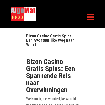

Bizon Casino Gratis Spins
Een Avontuurlijke Weg naar
Winst
Bizon Casino
Gratis Spins: Een
Spannende Reis
naar
Overwinningen
Welkom bij de wonderlijke wereld