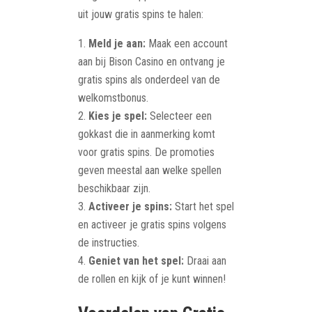
uit jouw gratis spins te halen:
Meld je aan:
Maak een account
aan bij Bison Casino en ontvang je
gratis spins als onderdeel van de
welkomstbonus.
Kies je spel:
Selecteer een
gokkast die in aanmerking komt
voor gratis spins. De promoties
geven meestal aan welke spellen
beschikbaar zijn.
Activeer je spins:
Start het spel
en activeer je gratis spins volgens
de instructies.
Geniet van het spel:
Draai aan
de rollen en kijk of je kunt winnen!