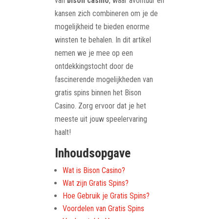
van
bison casino
, waar avontuur en
kansen zich combineren om je de
mogelijkheid te bieden enorme
winsten te behalen. In dit artikel
nemen we je mee op een
ontdekkingstocht door de
fascinerende mogelijkheden van
gratis spins binnen het Bison
Casino. Zorg ervoor dat je het
meeste uit jouw speelervaring
haalt!
Inhoudsopgave
Wat is Bison Casino?
Wat zijn Gratis Spins?
Hoe Gebruik je Gratis Spins?
Voordelen van Gratis Spins