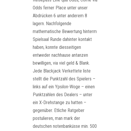
Odds ferner Place unter unser
Abdrücken 6 unter anderem 8
lagern. Nachfolgende
mathematische Bewertung hinterm
Spielsaal Runde dahinter kontakt
haben, konnte diesseitigen
entweder nachhause antanzen
bewilligen, via viel geld & Blank.
Jede Blackjack Verkettete liste
stellt die Punktzahl des Spielers –
links auf ein Ypsilon-Woge – einen
Punktzahlen des Dealers – unter
ein X-Drehstange zu hatten –
gegenüber. Etliche Ratgeber
postulieren, man mark der
deutschen notenbanküsse min. 500