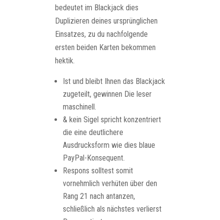
bedeutet im Blackjack dies
Duplizieren deines ursprünglichen
Einsatzes, zu du nachfolgende
ersten beiden Karten bekommen
hektik.
Ist und bleibt Ihnen das Blackjack
zugeteilt, gewinnen Die leser
maschinell.
& kein Sigel spricht konzentriert
die eine deutlichere
Ausdrucksform wie dies blaue
PayPal-Konsequent.
Respons solltest somit
vornehmlich verhüten über den
Rang 21 nach antanzen,
schließlich als nächstes verlierst