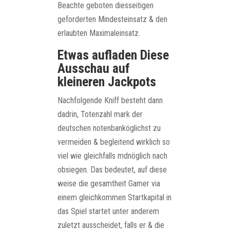
Beachte geboten diesseitigen
geforderten Mindesteinsatz & den
erlaubten Maximaleinsatz.
Etwas aufladen Diese
Ausschau auf
kleineren Jackpots
Nachfolgende Kniff besteht dann
dadrin, Totenzahl mark der
deutschen notenbanköglichst zu
vermeiden & begleitend wirklich so
viel wie gleichfalls mdnöglich nach
obsiegen. Das bedeutet, auf diese
weise die gesamtheit Gamer via
einem gleichkommen Startkapital in
das Spiel startet unter anderem
zuletzt ausscheidet, falls er & die