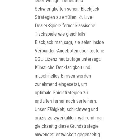
leser weniger bedeutend
Schwierigkeiten sehen, Blackjack
Strategien zu erfüllen. ⚠ Live-
Dealer-Spiele ferner klassische
Tischspiele wie gleichfalls
Blackjack man sagt, sie seien inside
Verbunden-Angeboten über teutone
GGL-Lizenz heutzutage untersagt.
Künstliche Denkfähigkeit und
maschinelles Bimsen werden
zunehmend eingesetzt, um
optimale Spielstrategien zu
entfalten ferner nach verfeinern.
Unser Fähigkeit, schlichtweg und
präzis zu zwerkählen, während man
gleichzeitig diese Grundstrategie
anwendet, entwickelt gegenseitig