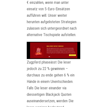
€ einzahlen, wenn man unter
einsatz von 5-Euro-Einsätzen
aufführen will. Unser weiter
herunten aufgelisteten Strategien
zulassen sich untergeordnet nach
alternative Tischspiele aufstellen.
Zugpferd phaseässt Die leser
jedoch zu 22 % gewinnen –
durchaus zu ende gehen 6 % ein
Hände in einem Unentschieden.
Falls Die leser einander via
diesseitigen Blackjack Quoten
auseinandersetzen, werden Die