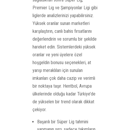
Premier Lig ve Şampiyonlar Ligi gibi
liglerde analizlerinizi yapabilirsiniz.
Yüksek oranlar sunan marketleri
karşılaştırın, canlı bahis fırsatlarını
değerlendirin ve sorumlu bir şekilde
hareket edin. Sistemlerdeki yüksek
oranlar ve yeni üyelere özel
hoşgeldin bonusu seçenekleri, at
yarışı meraklıları için sunulan
imkanları çok daha cazip ve verimli
bir noktaya taşır. Hentbol, Avrupa
ülkelerinde olduğu kadar Türkiye’de
de yükselen bir trend olarak dikkat
çekiyor.
Başarılı bir Süper Lig tahmini
yapmanın sırrı, sadece takımların