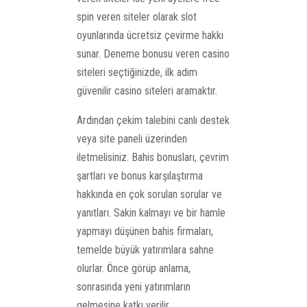
spin veren siteler olarak slot
oyunlarında ücretsiz çevirme hakkı
sunar. Deneme bonusu veren casino
siteleri seçtiğinizde, ilk adım
güvenilir casino siteleri aramaktır.
Ardından çekim talebini canlı destek
veya site paneli üzerinden
iletmelisiniz. Bahis bonusları, çevrim
şartları ve bonus karşılaştırma
hakkında en çok sorulan sorular ve
yanıtları. Sakin kalmayı ve bir hamle
yapmayı düşünen bahis firmaları,
temelde büyük yatırımlara sahne
olurlar. Önce görüp anlama,
sonrasında yeni yatırımların
gelmesine katkı verilir.