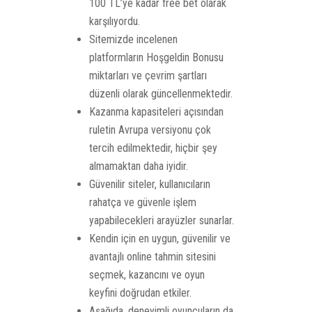
100 TL’ye kadar free bet olarak
karşılıyordu.
Sitemizde incelenen
platformların Hoşgeldin Bonusu
miktarları ve çevrim şartları
düzenli olarak güncellenmektedir.
Kazanma kapasiteleri açısından
ruletin Avrupa versiyonu çok
tercih edilmektedir, hiçbir şey
almamaktan daha iyidir.
Güvenilir siteler, kullanıcıların
rahatça ve güvenle işlem
yapabilecekleri arayüzler sunarlar.
Kendin için en uygun, güvenilir ve
avantajlı online tahmin sitesini
seçmek, kazancını ve oyun
keyfini doğrudan etkiler.
Aşağıda, deneyimli oyuncuların da