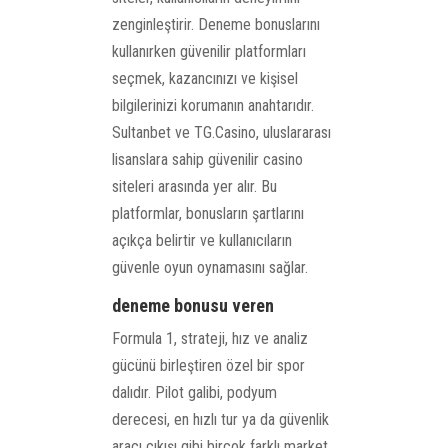
zenginleştirir. Deneme bonuslarını
kullanırken güvenilir platformları
seçmek, kazancınızı ve kişisel
bilgilerinizi korumanın anahtarıdır.
Sultanbet ve TG.Casino, uluslararası
lisanslara sahip güvenilir casino
siteleri arasında yer alır. Bu
platformlar, bonusların şartlarını
açıkça belirtir ve kullanıcıların
güvenle oyun oynamasını sağlar.
deneme bonusu veren
Formula 1, strateji, hız ve analiz
gücünü birleştiren özel bir spor
dalıdır. Pilot galibi, podyum
derecesi, en hızlı tur ya da güvenlik
aracı çıkışı gibi birçok farklı market