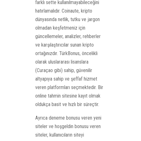
farklı sette kullanılmayabileceğini
hatırlamalıdır. Coinaute, kripto
dünyasında netlik, tutku ve jargon
olmadan keşfetmeniz için
güncellemeler, analizler, rehberler
ve karşılaştırıcılar sunan kripto
ortağınızdır. TürkBonus, öncelikli
olarak uluslararası lisanslara
(Curaçao gibi) sahip, güvenilir
altyapıya sahip ve şeffaf hizmet
veren platformları seçmektedir. Bir
online tahmin sitesine kayıt olmak
oldukça basit ve hızlı bir süreçtir.
Ayrıca deneme bonusu veren yeni
siteler ve hoşgeldin bonusu veren
siteler, kullanıcıların siteyi