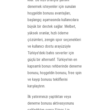
denemek isteyenler için sunulan
hoşgeldin bonusu avantajları,
başlangıç aşamasında kullanıcılara
büyük bir destek sağlar. Melbet,
yüksek oranlar, hızlı ödeme
çözümleri, zengin spor seçenekleri
ve kullanıcı dostu arayüzüyle
Türkiye’deki bahis severler için
güçlü bir alternatif. Türkiye’nin en
kapsamlı bonus rehberinde deneme
bonusu, hoşgeldin bonusu, free spin
ve kayıp bonusu tekliflerini
karşılaştırın.
İlk yatırımınızı yaptıktan veya
deneme bonusu aktivasyonunu
sağladıktan sonra Süper Lig,