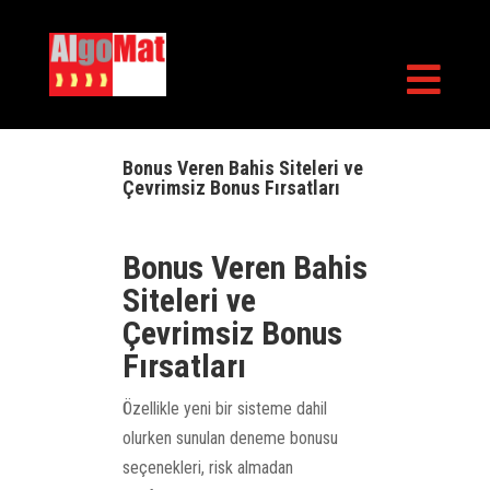

Bonus Veren Bahis Siteleri ve
Çevrimsiz Bonus Fırsatları
Bonus Veren Bahis
Siteleri ve
Çevrimsiz Bonus
Fırsatları
Özellikle yeni bir sisteme dahil
olurken sunulan deneme bonusu
seçenekleri, risk almadan