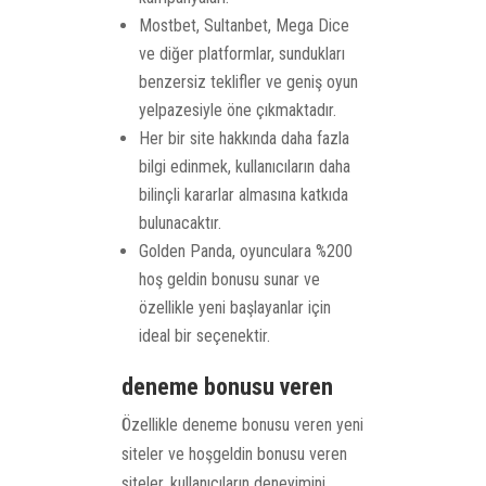
Mostbet, Sultanbet, Mega Dice
ve diğer platformlar, sundukları
benzersiz teklifler ve geniş oyun
yelpazesiyle öne çıkmaktadır.
Her bir site hakkında daha fazla
bilgi edinmek, kullanıcıların daha
bilinçli kararlar almasına katkıda
bulunacaktır.
Golden Panda, oyunculara %200
hoş geldin bonusu sunar ve
özellikle yeni başlayanlar için
ideal bir seçenektir.
deneme bonusu veren
Özellikle deneme bonusu veren yeni
siteler ve hoşgeldin bonusu veren
siteler, kullanıcıların deneyimini