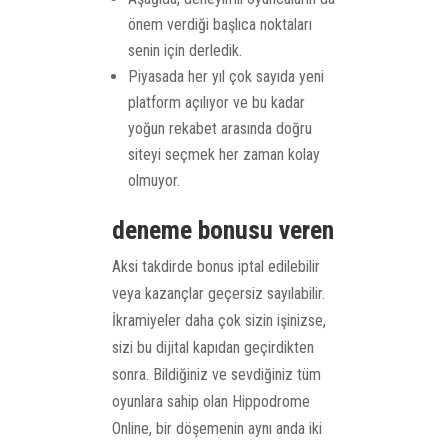
önem verdiği başlıca noktaları
senin için derledik.
Piyasada her yıl çok sayıda yeni
platform açılıyor ve bu kadar
yoğun rekabet arasında doğru
siteyi seçmek her zaman kolay
olmuyor.
deneme bonusu veren
Aksi takdirde bonus iptal edilebilir
veya kazançlar geçersiz sayılabilir.
İkramiyeler daha çok sizin işinizse,
sizi bu dijital kapıdan geçirdikten
sonra. Bildiğiniz ve sevdiğiniz tüm
oyunlara sahip olan Hippodrome
Online, bir döşemenin aynı anda iki