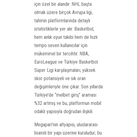
için özel bir alandır. NHL başta
olmak üzere birçok Avrupa ligi,
tahmin platformlarında detaylı
istatistiklerle yer alır. Basketbol,
hem anlık oyun takibi hem de hızlı
tempo seven kullanıcılar için
mükemmel bir tercihtir. NBA,
EuroLeague ve Türkiye Basketbol
Süper Ligi karşılaşmaları; yüksek
skor potansiyeli ve sık oran
değişimleriyle öne çıkar. Son yıllarda
Türkiye’de “melbet giriş” araması
%32 artmış ve bu, platformun mobil
odaklı yapısıyla doğrudan ilişkili.
Megapari’nin altyapısı, uluslararası
lisanslı bir yapı üzerine kuruludur; bu