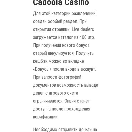
Cadoola Casino
Для этой категории развлечений
создан особый раздел. При
открытии страницы Live dealers
загружается каталог из 400 игр.
При получении нового бонуса
старый аннулируется. Получить
кешбэк можно во вкладке
«Бонусы» после входа в аккаунт.
При запросе фотографий
документов возможность вывода
денег с игрового счета
ограничивается. Опция станет
доступна после прохождения
верификации.
Необходимо отправить деньги на