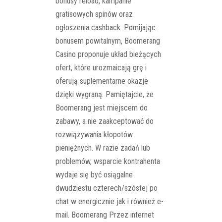
bonusy reload, kampanie
gratisowych spinów oraz
ogłoszenia cashback. Pomijając
bonusem powitalnym, Boomerang
Casino proponuje układ bieżących
ofert, które urozmaicają grę i
oferują suplementarne okazje
dzięki wygraną. Pamiętajcie, że
Boomerang jest miejscem do
zabawy, a nie zaakceptować do
rozwiązywania kłopotów
pieniężnych. W razie zadań lub
problemów, wsparcie kontrahenta
wydaje się być osiągalne
dwudziestu czterech/szóstej po
chat w energicznie jak i również e-
mail. Boomerang Przez internet