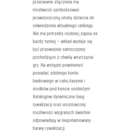
przerwanie złączenia ma
możliwość symbolizować
prowizoryczną utratę dotarcia do
odwiedzenia aktualnego rankingu.
Nie ma potrzeby osobnej zapisu na
każdy turniej – wkład wydaje się
być przeważnie samoczynny
pochodzące z chwilą wszczęcia
gry. Na wstępie powinieneś
posiadać zdolnego konta
bankowego w całej kasynie i
środków pod koncie osobistym.
Katalogów dynamiczne bieg
rywalizacji oraz urozmaicony
możliwości wygranych świetnie
odpowiadają w niepohamowany
barwę rywalizacji.