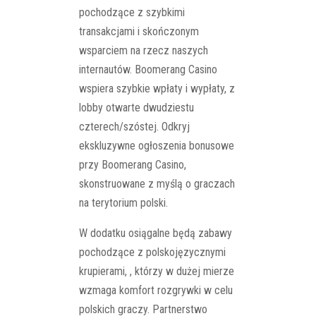
pochodzące z szybkimi
transakcjami i skończonym
wsparciem na rzecz naszych
internautów. Boomerang Casino
wspiera szybkie wpłaty i wypłaty, z
lobby otwarte dwudziestu
czterech/szóstej. Odkryj
ekskluzywne ogłoszenia bonusowe
przy Boomerang Casino,
skonstruowane z myślą o graczach
na terytorium polski.
W dodatku osiągalne będą zabawy
pochodzące z polskojęzycznymi
krupierami, , którzy w dużej mierze
wzmaga komfort rozgrywki w celu
polskich graczy. Partnerstwo