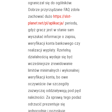
ograniczał się do ogólników.
Dobrze przyrządzane FAQ zdoła
zachować dużo
https://slot-
planet.net/pl/aplikacja/
periodu,
gdyż gracz jest w stanie sam
wyszukać informacje o zapisu,
weryfikacji konta bankowego czy
realizacji wypłaty. Rzetelną
działalnością wydaje się być
wcześniejsze zrewidowanie
limitów minimalnych i wykonalnej
weryfikacji konta, bo owe
oczywiście ów szczegóły
zazwyczaj oddziaływają pod pęd
należności. Za sprawą tego podaż
odrzucić prezentuje się
jednorodnie i pozyskuje