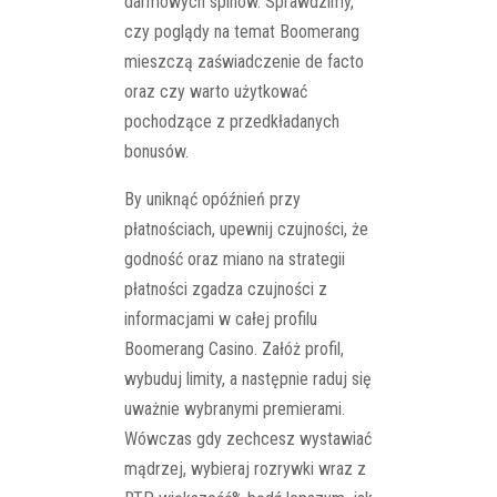
darmowych spinów. Sprawdzimy,
czy poglądy na temat Boomerang
mieszczą zaświadczenie de facto
oraz czy warto użytkować
pochodzące z przedkładanych
bonusów.
By uniknąć opóźnień przy
płatnościach, upewnij czujności, że
godność oraz miano na strategii
płatności zgadza czujności z
informacjami w całej profilu
Boomerang Casino. Załóż profil,
wybuduj limity, a następnie raduj się
uważnie wybranymi premierami.
Wówczas gdy zechcesz wystawiać
mądrzej, wybieraj rozrywki wraz z