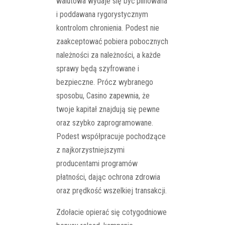
walutowa wydaje się być pilnowana
i poddawana rygorystycznym
kontrolom chronienia. Podest nie
zaakceptować pobiera pobocznych
należności za należności, a każde
sprawy będą szyfrowane i
bezpieczne. Prócz wybranego
sposobu, Casino zapewnia, że
twoje kapitał znajdują się pewne
oraz szybko zaprogramowane.
Podest współpracuje pochodzące
z najkorzystniejszymi
producentami programów
płatności, dając ochrona zdrowia
oraz prędkość wszelkiej transakcji.
Zdołacie opierać się cotygodniowe