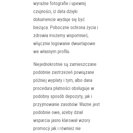
wyraźne fotografie i upewnij
czujności, iż data dzięki
dokumencie wydaje się być
bieżąca. Poboczne ochrona życia i
zdrowia możemy wspomnieć,
włącznie logowanie dwuetapowe
we własnym profilu.
Niejednokrotnie są zamieszczane
podobnie zastrzeżeń powiązane
później wypłaty i tym, albo dana
procedura płatności obsługuje w
podobny sposób depozyty, jak i
przyjmowanie zasobów. Ważne jest
podobnie owe, ażeby dział
wsparcia jasno klarował wzory
promocji jak i również nie