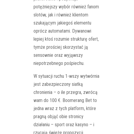
potężniejszy wybór również fanom
slotów, jak i również klientom
szukającym jakiegoś elementu
oprócz automatami. Dywanowi
lepiej ktoś rozumie strukturę ofert,
tymże prościej skorzystać ją
sensownie oraz wyjąwszy
niepotrzebnego pośpiechu.
W sytuacji ruchu 1-wszy wytwórnia
jest zabezpieczony siatką
chronienia – o ile przegra, zwrócą
wam do 100 €. Boomerang Bet to
jedna wraz z tych platform, które
pragną objąć obie stronicy
działaniu – sport oraz kasyno – i
rzucają świeże propozycji