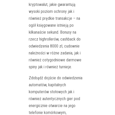
kryptowalut, jakie gwarantują
wysoki poziom ochrony jak i
również prędkie transakcje – na
ogół księgowane istnieją po
kilkanaście sekund. Bonusy na
rzecz highrollerów, cashback do
odwiedzenia 8000 zł, cudownie
należności w różne zadania, jak i
również cotygodniowe darmowe
spiny jak i również turnieje.
Zdobądź dojście do odwiedzenia
automatów, kapitalnych
komputerów stołowych jak i
również autentycznych gier pod
energicznie otwarcie na jego
telefonie komórkowym,