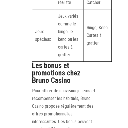
réaliste
Catcher
Jeux variés
comme le
Bingo, Keno,
Jeux
bingo, le
Cartes à
spéciaux
keno ou les
gratter
cartes à
gratter
Les bonus et
promotions chez
Bruno Casino
Pour attirer de nouveaux joueurs et
récompenser les habitués, Bruno
Casino propose régulièrement des
offres promotionnelles
intéressantes. Ces bonus peuvent