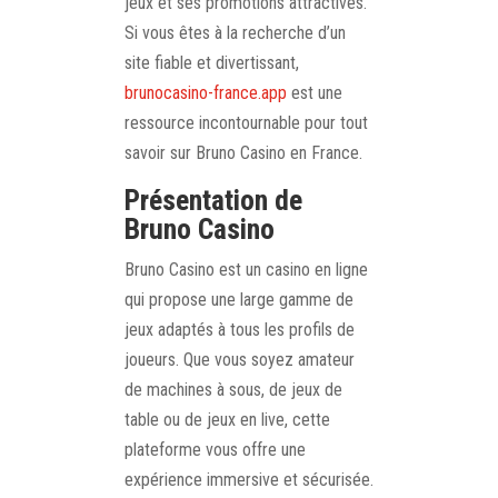
jeux et ses promotions attractives.
Si vous êtes à la recherche d’un
site fiable et divertissant,
brunocasino-france.app
est une
ressource incontournable pour tout
savoir sur Bruno Casino en France.
Présentation de
Bruno Casino
Bruno Casino est un casino en ligne
qui propose une large gamme de
jeux adaptés à tous les profils de
joueurs. Que vous soyez amateur
de machines à sous, de jeux de
table ou de jeux en live, cette
plateforme vous offre une
expérience immersive et sécurisée.