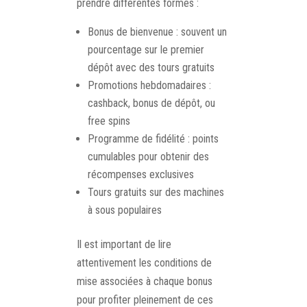
prendre différentes formes :
Bonus de bienvenue : souvent un
pourcentage sur le premier
dépôt avec des tours gratuits
Promotions hebdomadaires :
cashback, bonus de dépôt, ou
free spins
Programme de fidélité : points
cumulables pour obtenir des
récompenses exclusives
Tours gratuits sur des machines
à sous populaires
Il est important de lire
attentivement les conditions de
mise associées à chaque bonus
pour profiter pleinement de ces