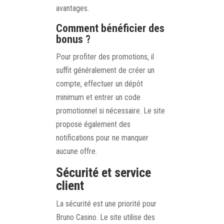
avantages.
Comment bénéficier des
bonus ?
Pour profiter des promotions, il
suffit généralement de créer un
compte, effectuer un dépôt
minimum et entrer un code
promotionnel si nécessaire. Le site
propose également des
notifications pour ne manquer
aucune offre.
Sécurité et service
client
La sécurité est une priorité pour
Bruno Casino. Le site utilise des