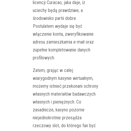
licencji Curacao, jaka daje, iż
uciechy będą prawdziwe, a
środowisko partii dobre.
Postulatem wydaje się być
włączenie konta, zweryfikowanie
adresu zamieszkamia e-mail oraz
zupełne kompletowanie danych
profilowych.
Zatem, grając w całej
wiarygodnym kasynie wirtualnym,
możemy istnieć przekonani ochrony
własnych materiałów badawczych
własnych i pieniężnych. Co
zasadnicze, kasyno pozorne
niejednokrotnie przesądza
rzeczowy slot, do którego fan być