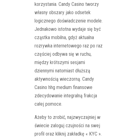
korzystania. Candy Casino tworzy
własny obszary jako odsetek
logicznego doświadczenie modele.
Jednakowo istotna wydaje się być
cząstka mobilna, gdyż aktualna
rozrywka internetowego raz po raz
częściej odbywa się w ruchu,
między krótszymi sesjami
dziennymi natomiast dłuższą
aktywnością wieczorną. Candy
Casino hhg medium finansowe
zdecydowanie integralną frakcja
całej pomoce.
Ażeby to zrobić, najzwyczajniej w
świecie zaloguj czujności na swej
profil oraz kliknij zakładkę « KYC ».