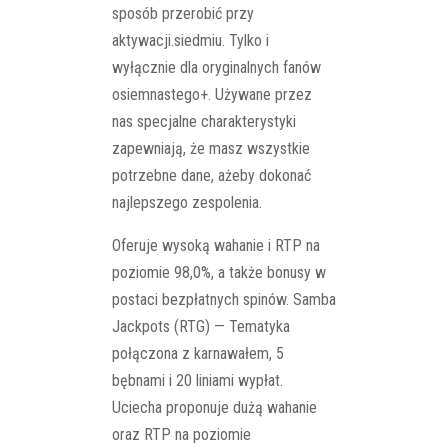
sposób przerobić przy
aktywacji.siedmiu. Tylko i
wyłącznie dla oryginalnych fanów
osiemnastego+. Używane przez
nas specjalne charakterystyki
zapewniają, że masz wszystkie
potrzebne dane, ażeby dokonać
najlepszego zespolenia.
Oferuje wysoką wahanie i RTP na
poziomie 98,0%, a także bonusy w
postaci bezpłatnych spinów. Samba
Jackpots (RTG) — Tematyka
połączona z karnawałem, 5
bębnami i 20 liniami wypłat.
Uciecha proponuje dużą wahanie
oraz RTP na poziomie