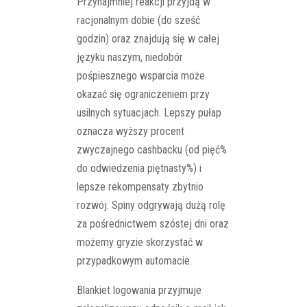
Przynajmniej reakcji przyjdą w
racjonalnym dobie (do sześć
godzin) oraz znajdują się w całej
języku naszym, niedobór
pośpiesznego wsparcia może
okazać się ograniczeniem przy
usilnych sytuacjach. Lepszy pułap
oznacza wyższy procent
zwyczajnego cashbacku (od pięć%
do odwiedzenia piętnasty%) i
lepsze rekompensaty zbytnio
rozwój. Spiny odgrywają dużą rolę
za pośrednictwem szóstej dni oraz
możemy gryzie skorzystać w
przypadkowym automacie.
Blankiet logowania przyjmuje