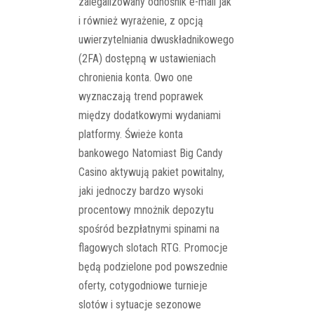
zalegalizowany odnośnik e-mail jak
i również wyrażenie, z opcją
uwierzytelniania dwuskładnikowego
(2FA) dostępną w ustawieniach
chronienia konta. Owo one
wyznaczają trend poprawek
między dodatkowymi wydaniami
platformy. Świeże konta
bankowego Natomiast Big Candy
Casino aktywują pakiet powitalny,
jaki jednoczy bardzo wysoki
procentowy mnożnik depozytu
spośród bezpłatnymi spinami na
flagowych slotach RTG. Promocje
będą podzielone pod powszednie
oferty, cotygodniowe turnieje
slotów i sytuacje sezonowe