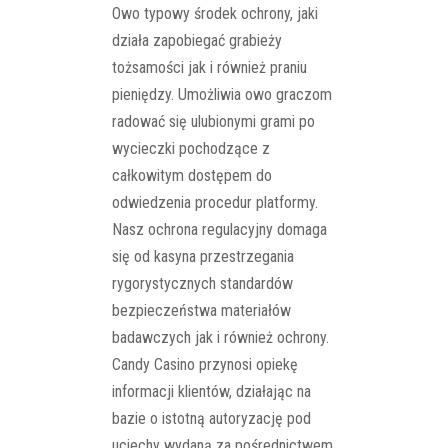
Owo typowy środek ochrony, jaki
działa zapobiegać grabieży
tożsamości jak i również praniu
pieniędzy. Umożliwia owo graczom
radować się ulubionymi grami po
wycieczki pochodzące z
całkowitym dostępem do
odwiedzenia procedur platformy.
Nasz ochrona regulacyjny domaga
się od kasyna przestrzegania
rygorystycznych standardów
bezpieczeństwa materiałów
badawczych jak i również ochrony.
Candy Casino przynosi opiekę
informacji klientów, działając na
bazie o istotną autoryzację pod
uciechy wydaną za pośrednictwem