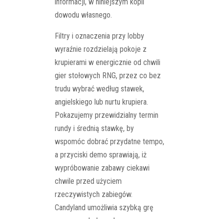
informacji, w niniejszym kopii
dowodu własnego.
Filtry i oznaczenia przy lobby
wyraźnie rozdzielają pokoje z
krupierami w energicznie od chwili
gier stołowych RNG, przez co bez
trudu wybrać według stawek,
angielskiego lub nurtu krupiera.
Pokazujemy przewidzialny termin
rundy i średnią stawkę, by
wspomóc dobrać przydatne tempo,
a przyciski demo sprawiają, iż
wypróbowanie zabawy ciekawi
chwile przed użyciem
rzeczywistych zabiegów.
Candyland umożliwia szybką grę