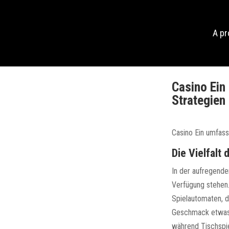
A p
Casino Ein
Strategien
Casino Ein umfass
Die Vielfalt 
In der aufregende
Verfügung stehen.
Spielautomaten, d
Geschmack etwas d
während Tischspie