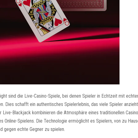
ight sind die Live-Casino-Spiele, bei denen Spieler in Echtzeit mit echt
n. Dies schafft ein authentisches Spielerlebnis, das viele Spieler anzieht
r Live-Blackjack kombinieren die Atmosphäre eines traditionellen Casino
s Online-Spielens. Die Technologie ermöglicht es Spielern, von zu Hau
nd gegen echte Gegner zu spielen.