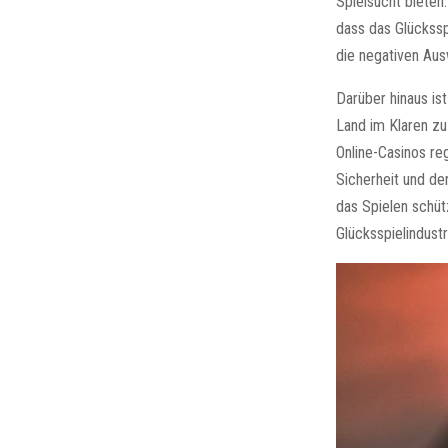
Spielsucht bieten.
dass das Glückssp
die negativen Aus
Darüber hinaus is
Land im Klaren zu
Online-Casinos reg
Sicherheit und de
das Spielen schüt
Glücksspielindustr