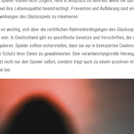
 Spieler sollten nicht zögern, Hilfe in Anspruch zu nehmen, wenn sie das
iel ihre Lebensqualität beeinträchtigt. Prävention und Aufklärung sind e
wirkungen des Glücksspiels zu minimieren.
t es wichtig, sich über die rechtlichen Rahmenbedingungen des Glückssp
 sein. In Deutschland gibt es spezifische Gesetze und Vorschriften, die
ulieren. Spieler sollten sicherstellen, dass sie nur in lizenzierten Casinos
n Schutz ihrer Daten zu gewährleisten. Eine verantwortungsvolle Heran
zt nicht nur den Spieler selbst, sondern trägt auch zu einem positiven I
ie bei.