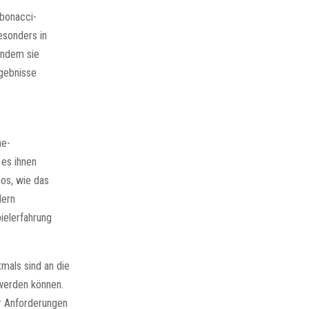
ibonacci-
esonders in
Indem sie
rgebnisse
ne-
 es ihnen
os, wie das
lern
ielerfahrung
tmals sind an die
werden können.
er Anforderungen