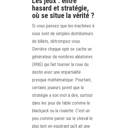
Les jeux : entre
hasard et stratégie,
où se situe la vérité ?
Si vous pensez que les machines à
sous sont de simples distributeurs
de billets, détrompez-vous.
Derrière chaque spin se cache un
générateur de nombres aléatoires
(RNG) qui fait tourner la roue du
destin avec une impartialité
presque mathématique. Pourtant,
certains joueurs jurent que la
stratégie a son mot à dire, surtout
dans les jeux de table comme le
blackjack ou la roulette. C’est un
peu comme parier sur le cheval le
plus lent en espérant qu’il ait une