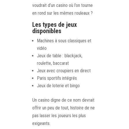
voudrait d’un casino où l’on tourne
en rond sur les mêmes rouleaux ?
Les types de jeux
disponibles
Machines à sous classiques et
vidéo
Jeux de table : blackjack,
roulette, baccarat
Jeux avec croupiers en direct
Paris sportifs intégrés
Jeux de loterie et bingo
Un casino digne de ce nom devrait
offrir un peu de tout, histoire de ne
pas lasser les joueurs les plus
exigeants.