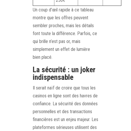
250€
Un coup d’œil rapide à ce tableau
montre que les offres peuvent
sembler proches, mais les détails
font toute la différence. Parfois, ce
qui brille n’est pas or, mais
simplement un effet de lumière
bien placé.
La sécurité : un joker
indispensable
Il serait naïf de croire que tous les
casinos en ligne sont des havres de
confiance. La sécurité des données
personnelles et des transactions
financières est un enjeu majeur. Les
plateformes sérieuses utilisent des