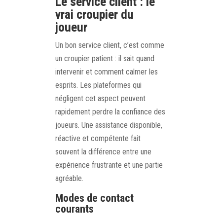
Le service client : le
vrai croupier du
joueur
Un bon service client, c’est comme
un croupier patient : il sait quand
intervenir et comment calmer les
esprits. Les plateformes qui
négligent cet aspect peuvent
rapidement perdre la confiance des
joueurs. Une assistance disponible,
réactive et compétente fait
souvent la différence entre une
expérience frustrante et une partie
agréable.
Modes de contact
courants