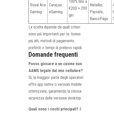
100% fino a
Royal Ace
Curaçao
Neteller,
€200 + 200
Gaming
eGaming
Paysafe,
giri
BancoPago
La scelta dipende da quali criteri
sono più importanti per te: bonus
più alti, metodi di pagamento
preferiti o tempi di prelievo rapidi.
Domande frequenti
Posso giocare a un casino non
AAMS legale dal mio cellulare?
Sì, la maggior parte degli operatori
offre app native o versioni mobile
ottimizzate, garantendo la stessa
sicurezza della versione desktop.
Quali sono i rischi principali?
Il