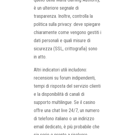
è un ulteriore segnale di
trasparenza. Inoltre, controlla la
politica sulla privacy: deve spiegare
chiaramente come vengono gestiti i
dati personali e quali misure di
sicurezza (SSL, crittografia) sono
in atto.
Altri indicatori utili includono:
recensioni su forum indipendenti,
tempi di risposta del servizio clienti
e la disponibilità di canali di
supporto multilingue. Se il casino
offre una chat live 24/7, un numero
di telefono italiano o un indirizzo
email dedicato, è più probabile che
sia serio e pronto a risolvere