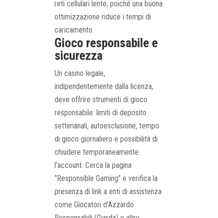
reti cellulari lente, poiché una buona
ottimizzazione riduce i tempi di
caricamento.
Gioco responsabile e
sicurezza
Un casino legale,
indipendentemente dalla licenza,
deve offrire strumenti di gioco
responsabile: limiti di deposito
settimanali, autoesclusione, tempo
di gioco giornaliero e possibilità di
chiudere temporaneamente
l’account. Cerca la pagina
“Responsible Gaming” e verifica la
presenza di link a enti di assistenza
come Giocatori d’Azzardo
Responsabili (Giarda) o altre