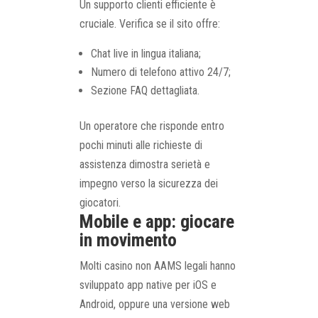
Un supporto clienti efficiente è
cruciale. Verifica se il sito offre:
Chat live in lingua italiana;
Numero di telefono attivo 24/7;
Sezione FAQ dettagliata.
Un operatore che risponde entro
pochi minuti alle richieste di
assistenza dimostra serietà e
impegno verso la sicurezza dei
giocatori.
Mobile e app: giocare
in movimento
Molti casino non AAMS legali hanno
sviluppato app native per iOS e
Android, oppure una versione web