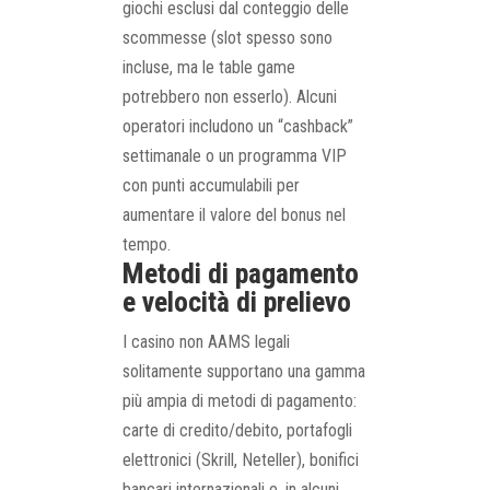
giochi esclusi dal conteggio delle
scommesse (slot spesso sono
incluse, ma le table game
potrebbero non esserlo). Alcuni
operatori includono un “cashback”
settimanale o un programma VIP
con punti accumulabili per
aumentare il valore del bonus nel
tempo.
Metodi di pagamento
e velocità di prelievo
I casino non AAMS legali
solitamente supportano una gamma
più ampia di metodi di pagamento:
carte di credito/debito, portafogli
elettronici (Skrill, Neteller), bonifici
bancari internazionali e, in alcuni