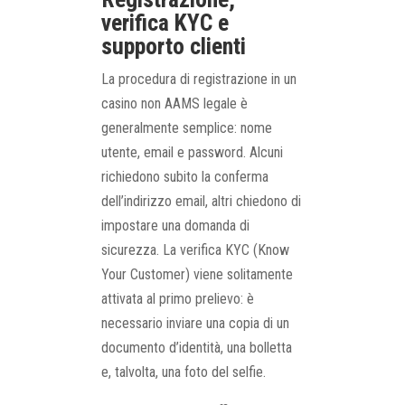
verifica KYC e
supporto clienti
La procedura di registrazione in un
casino non AAMS legale è
generalmente semplice: nome
utente, email e password. Alcuni
richiedono subito la conferma
dell’indirizzo email, altri chiedono di
impostare una domanda di
sicurezza. La verifica KYC (Know
Your Customer) viene solitamente
attivata al primo prelievo: è
necessario inviare una copia di un
documento d’identità, una bolletta
e, talvolta, una foto del selfie.