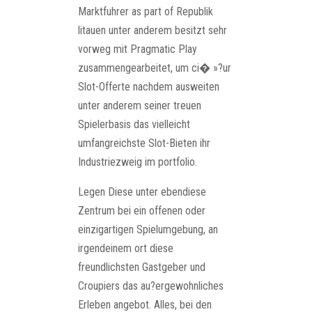
Marktfuhrer as part of Republik
litauen unter anderem besitzt sehr
vorweg mit Pragmatic Play
zusammengearbeitet, um ci� »?ur
Slot-Offerte nachdem ausweiten
unter anderem seiner treuen
Spielerbasis das vielleicht
umfangreichste Slot-Bieten ihr
Industriezweig im portfolio.
Legen Diese unter ebendiese
Zentrum bei ein offenen oder
einzigartigen Spielumgebung, an
irgendeinem ort diese
freundlichsten Gastgeber und
Croupiers das au?ergewohnliches
Erleben angebot. Alles, bei den