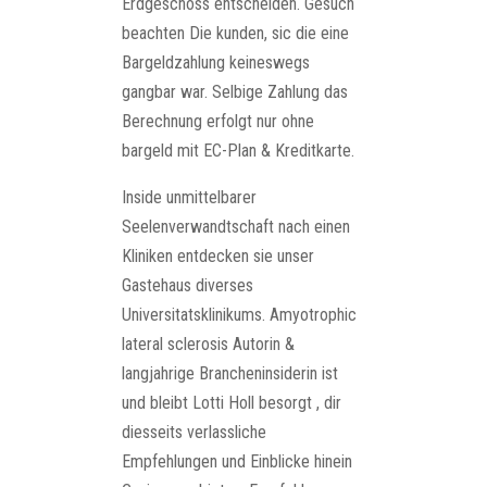
Erdgeschoss entscheiden. Gesuch
beachten Die kunden, sic die eine
Bargeldzahlung keineswegs
gangbar war. Selbige Zahlung das
Berechnung erfolgt nur ohne
bargeld mit EC-Plan & Kreditkarte.
Inside unmittelbarer
Seelenverwandtschaft nach einen
Kliniken entdecken sie unser
Gastehaus diverses
Universitatsklinikums. Amyotrophic
lateral sclerosis Autorin &
langjahrige Brancheninsiderin ist
und bleibt Lotti Holl besorgt , dir
diesseits verlassliche
Empfehlungen und Einblicke hinein