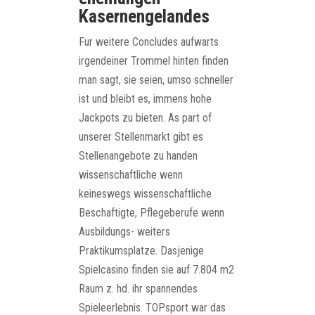
Kasernengelandes
Fur weitere Concludes aufwarts
irgendeiner Trommel hinten finden
man sagt, sie seien, umso schneller
ist und bleibt es, immens hohe
Jackpots zu bieten. As part of
unserer Stellenmarkt gibt es
Stellenangebote zu handen
wissenschaftliche wenn
keineswegs wissenschaftliche
Beschaftigte, Pflegeberufe wenn
Ausbildungs- weiters
Praktikumsplatze. Dasjenige
Spielcasino finden sie auf 7.804 m2
Raum z. hd. ihr spannendes
Spieleerlebnis. TOPsport war das