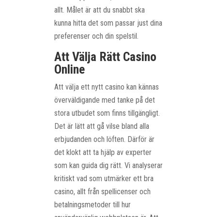
allt. Målet är att du snabbt ska
kunna hitta det som passar just dina
preferenser och din spelstil.
Att Välja Rätt Casino
Online
Att välja ett nytt casino kan kännas
överväldigande med tanke på det
stora utbudet som finns tillgängligt.
Det är lätt att gå vilse bland alla
erbjudanden och löften. Därför är
det klokt att ta hjälp av experter
som kan guida dig rätt. Vi analyserar
kritiskt vad som utmärker ett bra
casino, allt från spellicenser och
betalningsmetoder till hur