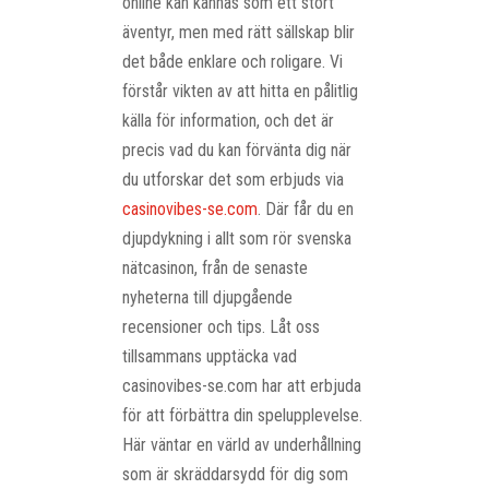
online kan kännas som ett stort
äventyr, men med rätt sällskap blir
det både enklare och roligare. Vi
förstår vikten av att hitta en pålitlig
källa för information, och det är
precis vad du kan förvänta dig när
du utforskar det som erbjuds via
casinovibes-se.com
. Där får du en
djupdykning i allt som rör svenska
nätcasinon, från de senaste
nyheterna till djupgående
recensioner och tips. Låt oss
tillsammans upptäcka vad
casinovibes-se.com har att erbjuda
för att förbättra din spelupplevelse.
Här väntar en värld av underhållning
som är skräddarsydd för dig som