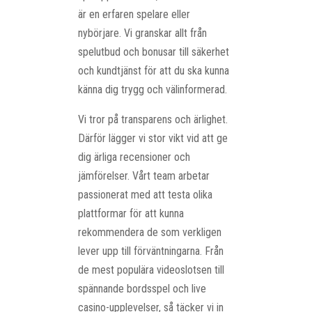
är en erfaren spelare eller
nybörjare. Vi granskar allt från
spelutbud och bonusar till säkerhet
och kundtjänst för att du ska kunna
känna dig trygg och välinformerad.
Vi tror på transparens och ärlighet.
Därför lägger vi stor vikt vid att ge
dig ärliga recensioner och
jämförelser. Vårt team arbetar
passionerat med att testa olika
plattformar för att kunna
rekommendera de som verkligen
lever upp till förväntningarna. Från
de mest populära videoslotsen till
spännande bordsspel och live
casino-upplevelser, så täcker vi in