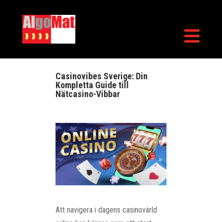

Casinovibes Sverige: Din
Kompletta Guide till
Nätcasino-Vibbar
Att navigera i dagens casinovärld