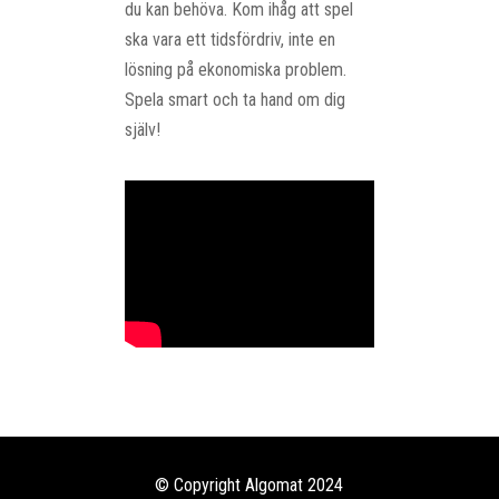
du kan behöva. Kom ihåg att spel
ska vara ett tidsfördriv, inte en
lösning på ekonomiska problem.
Spela smart och ta hand om dig
själv!
© Copyright Algomat 2024