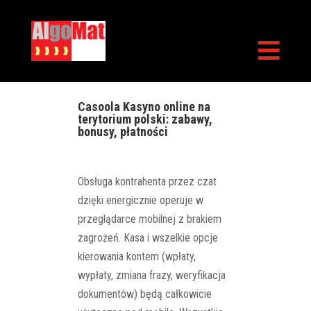

Casoola Kasyno online na
terytorium polski: zabawy,
bonusy, płatności
Obsługa kontrahenta przez czat
dzięki energicznie operuje w
przeglądarce mobilnej z brakiem
zagrożeń. Kasa i wszelkie opcje
kierowania kontem (wpłaty,
wypłaty, zmiana frazy, weryfikacja
dokumentów) będą całkowicie