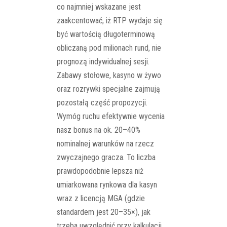
co najmniej wskazane jest
zaakcentować, iż RTP wydaje się
być wartością długoterminową
obliczaną pod milionach rund, nie
prognozą indywidualnej sesji.
Zabawy stołowe, kasyno w żywo
oraz rozrywki specjalne zajmują
pozostałą część propozycji.
Wymóg ruchu efektywnie wycenia
nasz bonus na ok. 20–40%
nominalnej warunków na rzecz
zwyczajnego gracza. To liczba
prawdopodobnie lepsza niż
umiarkowana rynkowa dla kasyn
wraz z licencją MGA (gdzie
standardem jest 20–35×), jak
trzeba uwzględnić przy kalkulacji