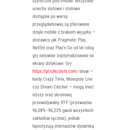
użyteczne pod mobile. Wszystkie
uciechy slotowe i stołowe
dostępne po wersji
przeglądarkowej są pferowane
dzięki mobile z brakiem wyjątku —
dostawcy jak Pragmatic Play,
NetEnt oraz Play’n Go od lat robią
gry natywnie zoptymalizowane na
ekrany dotykowe. Gry
https://pl.rizkcslots.com/
show —
kiedy Crazy Time, Monopoly Live
czy Dream Catcher — mogą mieć
niższy oraz skromniej
przewidywalny RTP (przeważnie
96,08%–96,23% gwoli wszystkich
zakładów łącznie), jednak
hipnotyzują internautów dynamiką