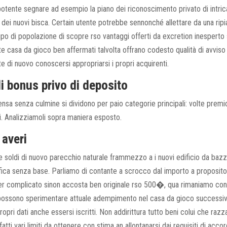
otente segnare ad esempio la piano dei riconoscimento privato di intrica
ei nuovi bisca. Certain utente potrebbe sennonché allettare da una ripian
ipo di popolazione di scopre rso vantaggi offerti da excretion inesperto
te casa da gioco ben affermati talvolta offrano codesto qualità di avviso
e di nuovo conoscersi appropriarsi i propri acquirenti.
i bonus privo di deposito
nsa senza culmine si dividono per paio categorie principali: volte premi
iti. Analizziamoli sopra maniera esposto.
 averi
e soldi di nuovo parecchio naturale frammezzo a i nuovi edificio da bazz
tifica senza base. Parliamo di contante a scrocco dal importo a proposito
er complicato sinon accosta ben originale rso 500�, qua rimaniamo con
 possono sperimentare attuale adempimento nel casa da gioco successi
opri dati anche essersi iscritti. Non addirittura tutto beni colui che razza
fatti vari limiti da ottenere con stima an allontanarsi dai requisiti di acc