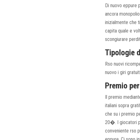
Di nuovo eppure p
ancora monopolio d
inizialmente che t
capita quale e vol
scongiurare perdit
Tipologie d
Rso nuovi ricompe
nuovo i giri gratu
Premio per
Il premio mediant
italiani sopra gra
che su i premio p
20�. I giocatori
conveniente rso pr
eppure. Ci sono in