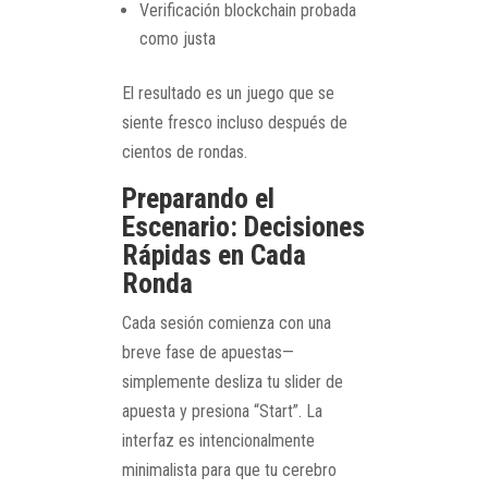
Verificación blockchain probada
como justa
El resultado es un juego que se
siente fresco incluso después de
cientos de rondas.
Preparando el
Escenario: Decisiones
Rápidas en Cada
Ronda
Cada sesión comienza con una
breve fase de apuestas—
simplemente desliza tu slider de
apuesta y presiona “Start”. La
interfaz es intencionalmente
minimalista para que tu cerebro