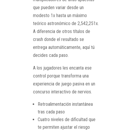
que pueden variar desde un
modesto 1x hasta un máximo
teórico astronómico de 2,542,251x.
A diferencia de otros títulos de
crash donde el resultado se
entrega automáticamente, aquí tú
decides cada paso.
A los jugadores les encanta ese
control porque transforma una
experiencia de juego pasiva en un
concurso interactivo de nervios.
Retroalimentación instantánea
tras cada paso
Cuatro niveles de dificultad que
te permiten ajustar el riesgo