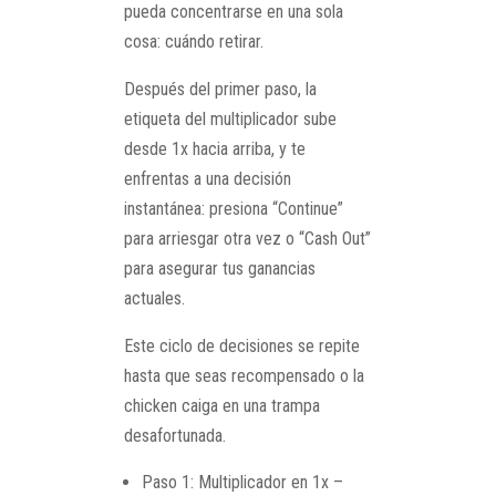
pueda concentrarse en una sola
cosa: cuándo retirar.
Después del primer paso, la
etiqueta del multiplicador sube
desde 1x hacia arriba, y te
enfrentas a una decisión
instantánea: presiona “Continue”
para arriesgar otra vez o “Cash Out”
para asegurar tus ganancias
actuales.
Este ciclo de decisiones se repite
hasta que seas recompensado o la
chicken caiga en una trampa
desafortunada.
Paso 1: Multiplicador en 1x –