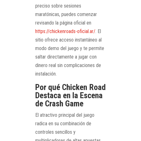
preciso sobre sesiones
maratónicas, puedes comenzar
revisando la página oficial en
https://chickenroads-oficial.ar/
. El
sitio ofrece acceso instantáneo al
modo demo del juego y te permite
saltar directamente a jugar con
dinero real sin complicaciones de
instalación.
Por qué Chicken Road
Destaca en la Escena
de Crash Game
El atractivo principal del juego
radica en su combinación de
controles sencillos y
multiplicadores de altas apuestas