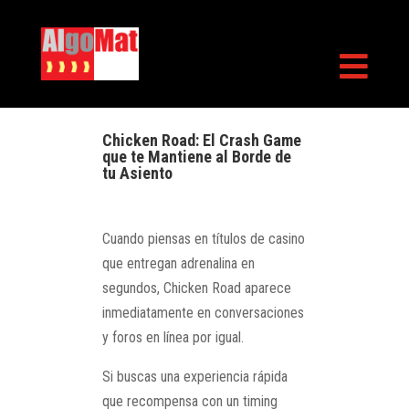

Chicken Road: El Crash Game
que te Mantiene al Borde de
tu Asiento
Cuando piensas en títulos de casino
que entregan adrenalina en
segundos, Chicken Road aparece
inmediatamente en conversaciones
y foros en línea por igual.
Si buscas una experiencia rápida
que recompensa con un timing