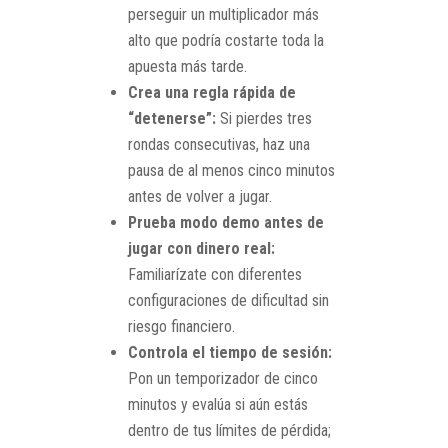
perseguir un multiplicador más
alto que podría costarte toda la
apuesta más tarde.
Crea una regla rápida de
“detenerse”:
Si pierdes tres
rondas consecutivas, haz una
pausa de al menos cinco minutos
antes de volver a jugar.
Prueba modo demo antes de
jugar con dinero real:
Familiarízate con diferentes
configuraciones de dificultad sin
riesgo financiero.
Controla el tiempo de sesión:
Pon un temporizador de cinco
minutos y evalúa si aún estás
dentro de tus límites de pérdida;