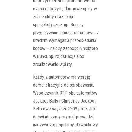
depozyty. Premie procentowe od
czasu depozytu, darmowe spiny w
znane sloty oraz akcje
specjalistyczne, np. Bonusy
przypisywane istnieją odruchowo, z
brakiem wymagania przedkładania
kodów – należy zaspokoić niektóre
warunki, np. rejestracja albo
zrealizowanie wpłaty.
Każdy z automatów ma wersję
demonstracyjną do spróbowania.
Współczynnik RTP obu automatów
Jackpot Bells i Christmas Jackpot
Bells owe większość,03 proc. Jak
doświadczamy prymat prowadzi
nadzwyczaj popularny, dzwonkowy