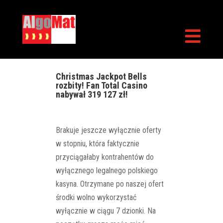

Christmas Jackpot Bells
rozbity! Fan Total Casino
nabywał 319 127 zł!
Brakuje jeszcze wyłącznie oferty
w stopniu, która faktycznie
przyciągałaby kontrahentów do
wyłącznego legalnego polskiego
kasyna. Otrzymane po naszej ofert
środki wolno wykorzystać
wyłącznie w ciągu 7 dzionki. Na