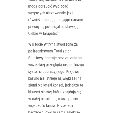
mogą odrzucić wypłacać
wygranych niezawodnie jak i
również pracują pomijając ramami
prawnymi, potencjalnie stawiając
Ciebie w tarapatach.
W istocie witryna stworzona za
pośrednictwem Totalizator
Sportowy operuje bez zarzutu po
wszelakiej przeglądarce, nie licząc
systemu operacyjnego. Krajowe
kasyno nie istnieje największej na
ziemi biblioteki konsol, jednakże te
kilkaset slotów, które znajdują się
w całej bibliotece, musi spełnić
większość fanów. Przekłada
baczności owo w samą selekcję