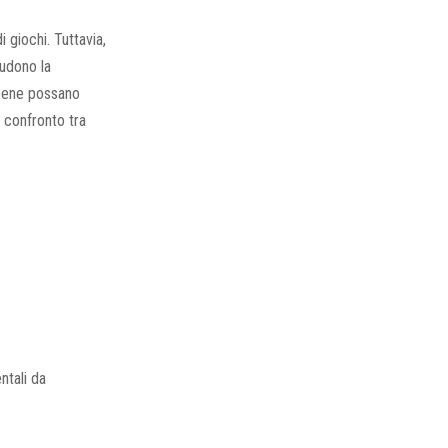
giochi. Tuttavia,
ludono la
bbene possano
n confronto tra
ntali da