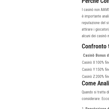
Perché Con
I casinò non AAMS
è importante anali
reputazione del s
attirare i giocator
alcuni dei casinò 
Confronto
Casinò
Bonus d
Casinò X
100% fin
Casinò Y
150% fin
Casinò Z
200% fin
Come Anali
Quando si tratta d
considerare. Ecco 
Reputazione d