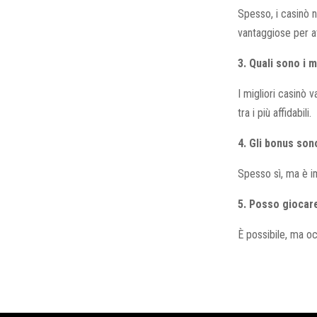
Spesso, i casinò 
vantaggiose per at
3. Quali sono i
I migliori casinò 
tra i più affidabili.
4. Gli bonus son
Spesso sì, ma è i
5. Posso giocare
È possibile, ma oc