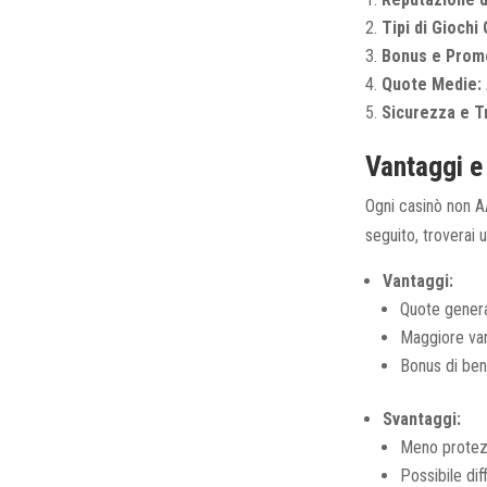
Tipi di Giochi 
Bonus e Promo
Quote Medie:
Sicurezza e T
Vantaggi e
Ogni casinò non AA
seguito, troverai u
Vantaggi:
Quote genera
Maggiore vari
Bonus di ben
Svantaggi:
Meno protez
Possibile diff