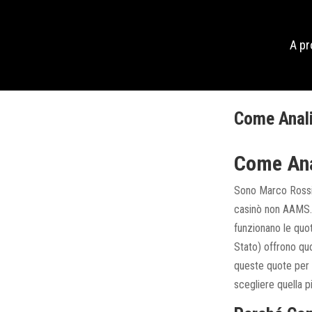
A p
Come Anali
Come Ana
Sono Marco Rossi, 
casinò non AAMS. 
funzionano le qu
Stato) offrono quo
queste quote per f
scegliere quella p